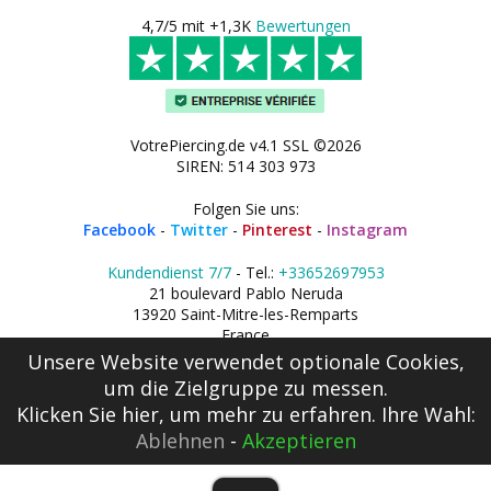
4,7/5 mit +1,3K
Bewertungen
VotrePiercing.de v4.1 SSL ©2026
SIREN: 514 303 973
Folgen Sie uns:
Facebook
-
Twitter
-
Pinterest
-
Instagram
Kundendienst 7/7
- Tel.:
+33652697953
21 boulevard Pablo Neruda
13920 Saint-Mitre-les-Remparts
France
Unsere Website verwendet optionale Cookies,
um die Zielgruppe zu messen.
Klicken Sie hier
, um mehr zu erfahren. Ihre Wahl:
Ablehnen
-
Akzeptieren