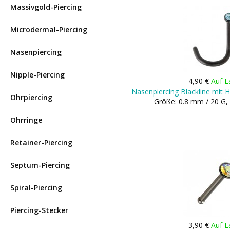
Massivgold-Piercing
Microdermal-Piercing
Nasenpiercing
Nipple-Piercing
4,90 €
Auf L
Nasenpiercing Blackline mit H
Ohrpiercing
Größe: 0.8 mm / 20 G,
Ohrringe
Retainer-Piercing
Septum-Piercing
Spiral-Piercing
Piercing-Stecker
3,90 €
Auf L