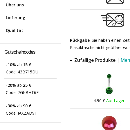
Über uns
Lieferung
Qualität
Rückgabe
: Sie haben einen Ze
Plastiktasche nicht geöffnet wu
Gutscheincodes
Zufällige Produkte |
Meh
-10%
ab
15 €
Code:
43B715DU
-20%
ab
25 €
Code:
7GKBHT6F
4,90 €
Auf Lager
-30%
ab
90 €
Code:
IAXZAD9T