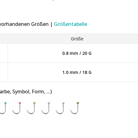
r vorhandenen Größen |
Größentabelle
Größe
0.8 mm / 20 G
1.0 mm / 18 G
be, Symbol, Form, ...)