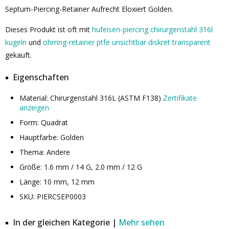
Septum-Piercing-Retainer Aufrecht Eloxiert Golden.
Dieses Produkt ist oft mit
hufeisen-piercing chirurgenstahl 316l
kugeln
und
ohrring-retainer ptfe unsichtbar diskret transparent
gekauft.
Eigenschaften
Material: Chirurgenstahl 316L (ASTM F138)
Zertifikate
anzeigen
Form: Quadrat
Hauptfarbe: Golden
Thema: Andere
Größe: 1.6 mm / 14 G, 2.0 mm / 12 G
Länge: 10 mm, 12 mm
SKU: PIERCSEP0003
In der gleichen Kategorie |
Mehr sehen