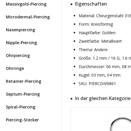
Eigenschaften
Massivgold-Piercing
Material: Chirurgenstahl 3
Microdermal-Piercing
Form: Kreisförmig
Nasenpiercing
Hauptfarbe: Golden
Zweitfarbe: Metallisiert
Nipple-Piercing
Thema: Andere
Ohrpiercing
Größe: 1.2 mm / 16 G, 1.6 
Durchmesser: 06 mm, 08 m
Ohrringe
Kugel: 03 mm, 04 mm
Retainer-Piercing
SKU: PIERCDIV0861
Septum-Piercing
In der gleichen Kategorie
Spiral-Piercing
Piercing-Stecker