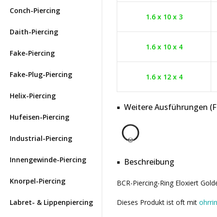
Conch-Piercing
1.6 x 10 x 3
Daith-Piercing
1.6 x 10 x 4
Fake-Piercing
Fake-Plug-Piercing
1.6 x 12 x 4
Helix-Piercing
Weitere Ausführungen (Far
Hufeisen-Piercing
Industrial-Piercing
Innengewinde-Piercing
Beschreibung
Knorpel-Piercing
BCR-Piercing-Ring Eloxiert Golde
Labret- & Lippenpiercing
Dieses Produkt ist oft mit
ohrri