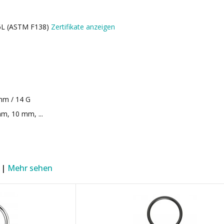
16L (ASTM F138)
Zertifikate anzeigen
mm / 14 G
m, 10 mm, ...
 |
Mehr sehen