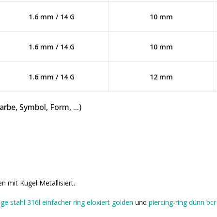
1.6 mm / 14 G
10 mm
1.6 mm / 14 G
10 mm
1.6 mm / 14 G
12 mm
be, Symbol, Form, ...)
n mit Kugel Metallisiert.
nge stahl 316l einfacher ring eloxiert golden
und
piercing-ring dünn bcr 