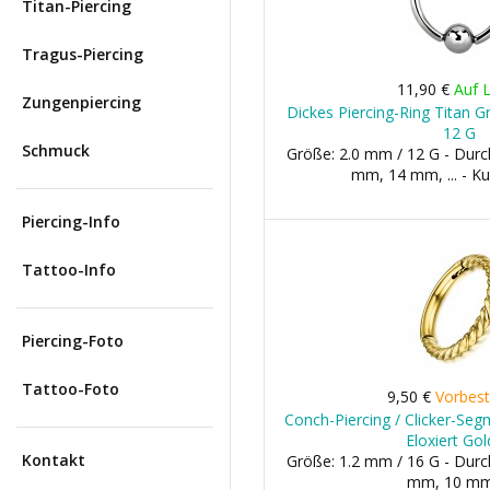
Titan-Piercing
Tragus-Piercing
11,90 €
Auf 
Zungenpiercing
Dickes Piercing-Ring Titan 
12 G
Schmuck
Größe: 2.0 mm / 12 G - Dur
mm, 14 mm, ... - K
Piercing-Info
Tattoo-Info
Piercing-Foto
Tattoo-Foto
9,50 €
Vorbest
Conch-Piercing / Clicker-Seg
Eloxiert Go
Kontakt
Größe: 1.2 mm / 16 G - Dur
mm, 10 mm,