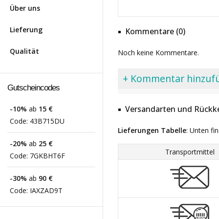
Über uns
Lieferung
Kommentare (0)
Qualität
Noch keine Kommentare.
+ Kommentar hinzuf
Gutscheincodes
Versandarten und Rückke
-10%
ab
15 €
Code:
43B715DU
Lieferungen Tabelle
: Unten fi
-20%
ab
25 €
Transportmittel
Code:
7GKBHT6F
-30%
ab
90 €
Code:
IAXZAD9T