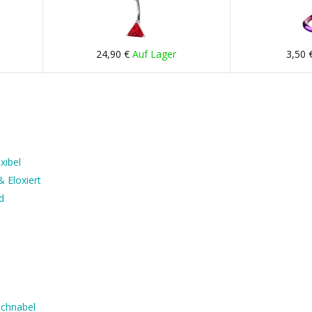
24,90 €
Auf Lager
3,50 
xibel
 Eloxiert
d
uchnabel