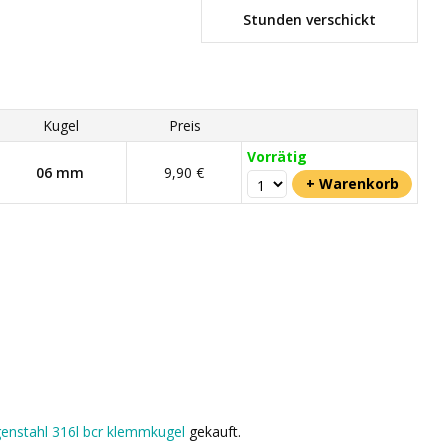
Stunden verschickt
Kugel
Preis
Vorrätig
06 mm
9,90 €
urgenstahl 316l bcr klemmkugel
gekauft.