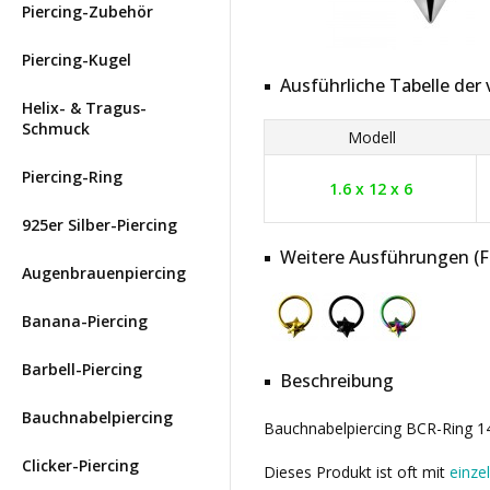
Piercing-Zubehör
Piercing-Kugel
Ausführliche Tabelle de
Helix- & Tragus-
Schmuck
Modell
Piercing-Ring
1.6 x 12 x 6
925er Silber-Piercing
Weitere Ausführungen (Far
Augenbrauenpiercing
Banana-Piercing
Barbell-Piercing
Beschreibung
Bauchnabelpiercing
Bauchnabelpiercing BCR-Ring 14G
Clicker-Piercing
Dieses Produkt ist oft mit
einze