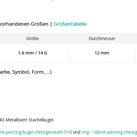
r vorhandenen Größen |
Größentabelle
Größe
Durchmesser
1.6 mm / 14 G
12 mm
be, Symbol, Form, ...)
 Metallisiert Stachelkugel.
lne piercing-kugel chirurgenstahl 316l
und
ring- / labret-piercing chir