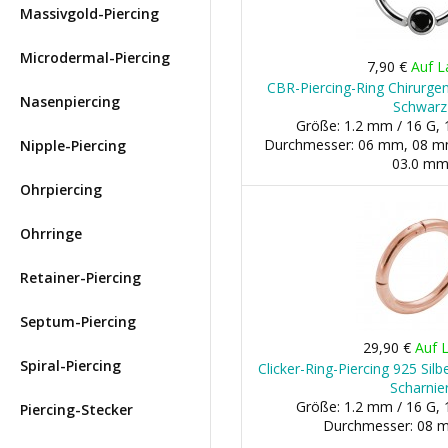
Massivgold-Piercing
Microdermal-Piercing
7,90 €
Auf L
CBR-Piercing-Ring Chirurgen
Nasenpiercing
Schwarz
Größe: 1.2 mm / 16 G, 
Durchmesser: 06 mm, 08 mm, 
Nipple-Piercing
03.0 m
Ohrpiercing
Ohrringe
Retainer-Piercing
Septum-Piercing
29,90 €
Auf 
Spiral-Piercing
Clicker-Ring-Piercing 925 Silb
Scharnie
Größe: 1.2 mm / 16 G, 
Piercing-Stecker
Durchmesser: 08 