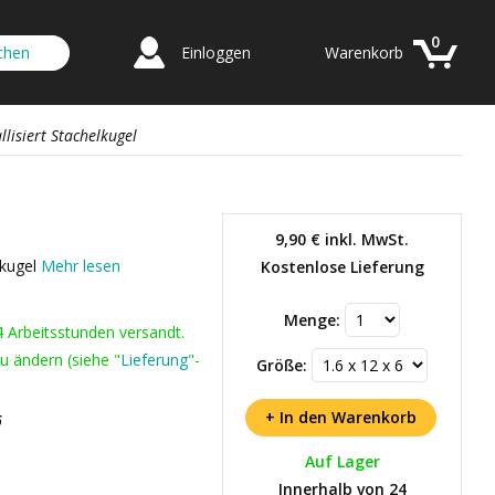
0
Einloggen
Warenkorb
lisiert Stachelkugel
9,90 €
inkl. MwSt.
lkugel
Mehr lesen
Kostenlose Lieferung
Menge:
4 Arbeitsstunden versandt.
u ändern (siehe "
Lieferung
"-
Größe:
6
Auf Lager
Innerhalb von 24