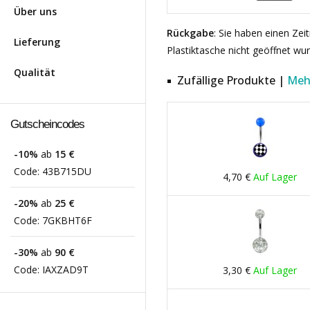
Über uns
Rückgabe
: Sie haben einen Ze
Lieferung
Plastiktasche nicht geöffnet wu
Qualität
Zufällige Produkte |
Meh
Gutscheincodes
-10%
ab
15 €
Code:
43B715DU
4,70 €
Auf Lager
-20%
ab
25 €
Code:
7GKBHT6F
-30%
ab
90 €
Code:
IAXZAD9T
3,30 €
Auf Lager