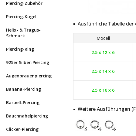
Piercing-Zubehör
Piercing-Kugel
Ausführliche Tabelle de
Helix- & Tragus-
Schmuck
Modell
Piercing-Ring
2.5 x 12 x 6
925er Silber-Piercing
2.5 x 14 x 6
Augenbrauenpiercing
Banana-Piercing
2.5 x 16 x 6
Barbell-Piercing
Weitere Ausführungen (Far
Bauchnabelpiercing
Clicker-Piercing