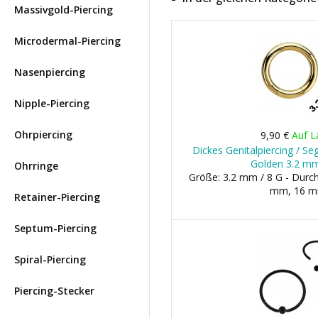
Massivgold-Piercing
Microdermal-Piercing
Nasenpiercing
Nipple-Piercing
Ohrpiercing
9,90 €
Auf L
Dickes Genitalpiercing / Se
Golden 3.2 mm
Ohrringe
Größe: 3.2 mm / 8 G - Dur
mm, 16 
Retainer-Piercing
Septum-Piercing
Spiral-Piercing
Piercing-Stecker