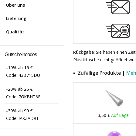
Über uns
Lieferung
Qualität
Rückgabe
: Sie haben einen Ze
Gutscheincodes
Plastiktasche nicht geöffnet wu
-10%
ab
15 €
Zufällige Produkte |
Meh
Code:
43B715DU
-20%
ab
25 €
Code:
7GKBHT6F
-30%
ab
90 €
3,50 €
Auf Lager
Code:
IAXZAD9T