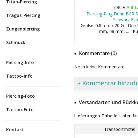
Titan-Piercing
7,90 €
Auf L
Piercing-Ring Dünn BCR St
Tragus-Piercing
Schwarz Flex
Größe: 0.8 mm / 20 G - Dur
Zungenpiercing
mm, 08 mm, ... - K
Schmuck
Kommentare (0)
Piercing-Info
Noch keine Kommentare.
Tattoo-Info
+ Kommentar hinzuf
Piercing-Foto
Versandarten und Rückke
Tattoo-Foto
Lieferungen Tabelle
: Unten fi
Transportmittel
Kontakt