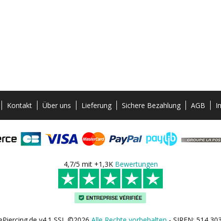
Kontakt
Über uns
Lieferung
Sichere Bezahlung
AGB
I
4,7/5 mit +1,3K
Bewertungen
ePiercing.de v4.1 SSL ©2026
Alle Rechte vorbehalten
- SIREN: 514 30