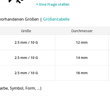
+ Eine Frage stellen
r vorhandenen Größen |
Größentabelle
Größe
Durchmesser
2.5 mm / 10 G
12 mm
2.5 mm / 10 G
14 mm
2.5 mm / 10 G
16 mm
be, Symbol, Form, ...)