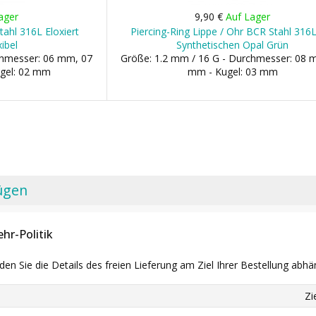
ager
9,90 €
Auf Lager
ahl 316L Eloxiert
Piercing-Ring Lippe / Ohr BCR Stahl 316
ibel
Synthetischen Opal Grün
chmesser: 06 mm, 07
Größe: 1.2 mm / 16 G - Durchmesser: 08 
ugel: 02 mm
mm - Kugel: 03 mm
ügen
hr-Politik
nden Sie die Details des freien Lieferung am Ziel Ihrer Bestellung abhä
Zi