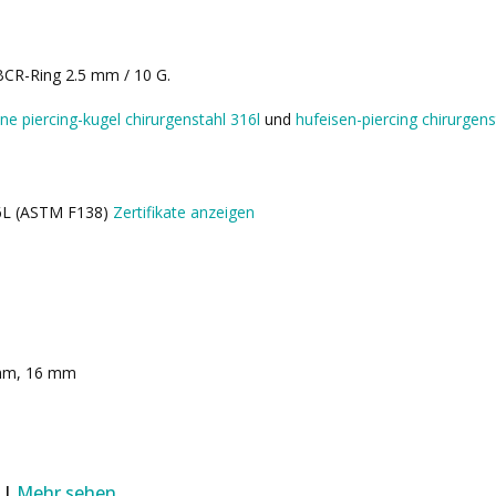
 BCR-Ring 2.5 mm / 10 G.
lne piercing-kugel chirurgenstahl 316l
und
hufeisen-piercing chirurgens
16L (ASTM F138)
Zertifikate anzeigen
mm, 16 mm
 |
Mehr sehen