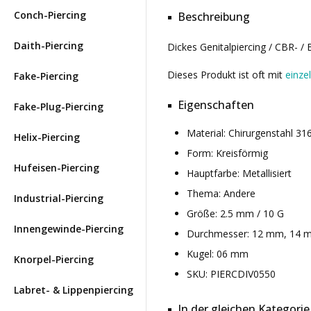
Conch-Piercing
Beschreibung
Daith-Piercing
Dickes Genitalpiercing / CBR- /
Dieses Produkt ist oft mit
einze
Fake-Piercing
Eigenschaften
Fake-Plug-Piercing
Material: Chirurgenstahl 3
Helix-Piercing
Form: Kreisförmig
Hufeisen-Piercing
Hauptfarbe: Metallisiert
Thema: Andere
Industrial-Piercing
Größe: 2.5 mm / 10 G
Innengewinde-Piercing
Durchmesser: 12 mm, 14 
Kugel: 06 mm
Knorpel-Piercing
SKU: PIERCDIV0550
Labret- & Lippenpiercing
In der gleichen Kategorie