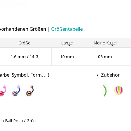
r vorhandenen Größen |
Größentabelle
Größe
Länge
Kleine Kugel
1.6 mm / 14 G
10 mm
05 mm
be, Symbol, Form, ...)
Zubehör
h Ball Rosa / Grün.