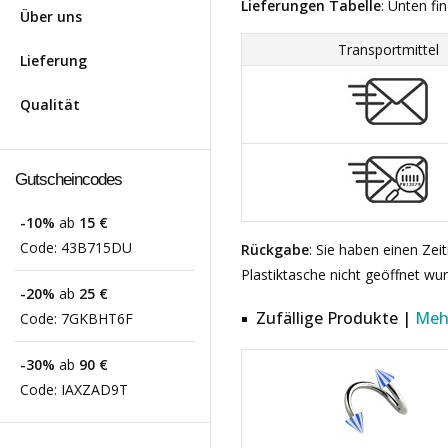
Lieferungen Tabelle
: Unten fi
Über uns
Transportmittel
Lieferung
Qualität
Gutscheincodes
-10%
ab
15 €
Code:
43B715DU
Rückgabe
: Sie haben einen Ze
Plastiktasche nicht geöffnet wu
-20%
ab
25 €
Zufällige Produkte |
Meh
Code:
7GKBHT6F
-30%
ab
90 €
Code:
IAXZAD9T