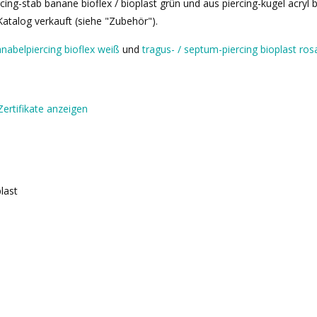
cing-stab banane bioflex / bioplast grün und aus piercing-kugel acryl
atalog verkauft (siehe "Zubehör").
nabelpiercing bioflex weiß
und
tragus- / septum-piercing bioplast ros
Zertifikate anzeigen
plast