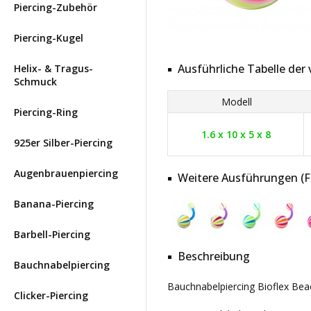
Piercing-Zubehör
Piercing-Kugel
Ausführliche Tabelle de
Helix- & Tragus-
Schmuck
Modell
Piercing-Ring
1.6 x 10 x 5 x 8
925er Silber-Piercing
Augenbrauenpiercing
Weitere Ausführungen (Far
Banana-Piercing
Barbell-Piercing
Beschreibung
Bauchnabelpiercing
Bauchnabelpiercing Bioflex Beac
Clicker-Piercing