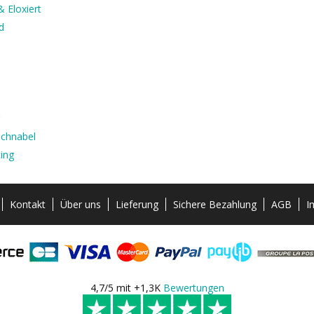
 Eloxiert
d
uchnabel
ing
Kontakt
Über uns
Lieferung
Sichere Bezahlung
AGB
I
4,7/5 mit +1,3K
Bewertungen