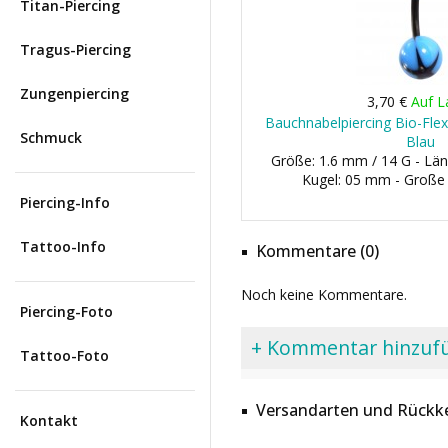
Titan-Piercing
Tragus-Piercing
Zungenpiercing
3,70 €
Auf L
Bauchnabelpiercing Bio-Flex
Schmuck
Blau
Größe: 1.6 mm / 14 G - Län
Kugel: 05 mm - Große
Piercing-Info
Tattoo-Info
Kommentare (0)
Noch keine Kommentare.
Piercing-Foto
+ Kommentar hinzuf
Tattoo-Foto
Versandarten und Rückke
Kontakt