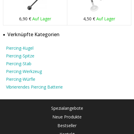
6,90 €
Auf Lager
4,50 €
Auf Lager
Verknüpfte Kategorien
Piercing-Kugel
Piercing-Spitze
Piercing-Stab
Piercing-Werkzeug
Piercing-Würfle
Vibrierendes Piercing Batterie
Spezialangebote
Neue Produkte
Bestseller