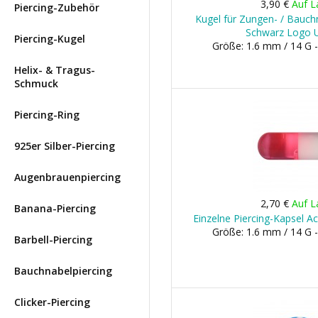
3,90 €
Auf L
Piercing-Zubehör
Kugel für Zungen- / Bauchn
Schwarz Logo U
Piercing-Kugel
Größe: 1.6 mm / 14 G 
Helix- & Tragus-
Schmuck
Piercing-Ring
925er Silber-Piercing
Augenbrauenpiercing
2,70 €
Auf L
Banana-Piercing
Einzelne Piercing-Kapsel A
Größe: 1.6 mm / 14 G 
Barbell-Piercing
Bauchnabelpiercing
Clicker-Piercing