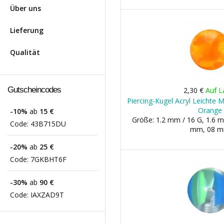
Über uns
Lieferung
Qualität
Gutscheincodes
2,30 €
Auf L
Piercing-Kugel Acryl Leichte 
Orange
-10%
ab
15 €
Größe: 1.2 mm / 16 G, 1.6 m
Code:
43B715DU
mm, 08 
-20%
ab
25 €
Code:
7GKBHT6F
-30%
ab
90 €
Code:
IAXZAD9T