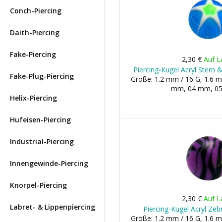
Conch-Piercing
Daith-Piercing
Fake-Piercing
2,30 €
Auf L
Piercing-Kugel Acryl Stern 
Fake-Plug-Piercing
Größe: 1.2 mm / 16 G, 1.6 m
mm, 04 mm, 05 
Helix-Piercing
Hufeisen-Piercing
Industrial-Piercing
Innengewinde-Piercing
Knorpel-Piercing
2,30 €
Auf L
Labret- & Lippenpiercing
Piercing-Kugel Acryl Zeb
Größe: 1.2 mm / 16 G, 1.6 m