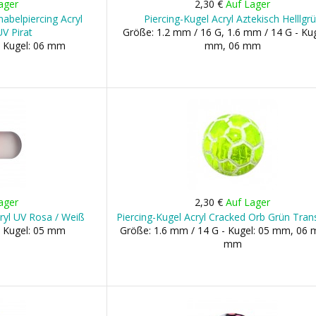
ager
2,30 €
Auf Lager
abelpiercing Acryl
Piercing-Kugel Acryl Aztekisch Helllgr
V Pirat
Größe: 1.2 mm / 16 G, 1.6 mm / 14 G - Kug
- Kugel: 06 mm
mm, 06 mm
ager
2,30 €
Auf Lager
cryl UV Rosa / Weiß
Piercing-Kugel Acryl Cracked Orb Grün Tran
- Kugel: 05 mm
Größe: 1.6 mm / 14 G - Kugel: 05 mm, 06
mm