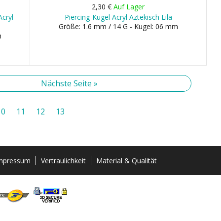
2,30 €
Auf Lager
Acryl
Piercing-Kugel Acryl Aztekisch Lila
Größe: 1.6 mm / 14 G - Kugel: 06 mm
m
Nächste Seite »
10
11
12
13
mpressum
Vertraulichkeit
Material & Qualität