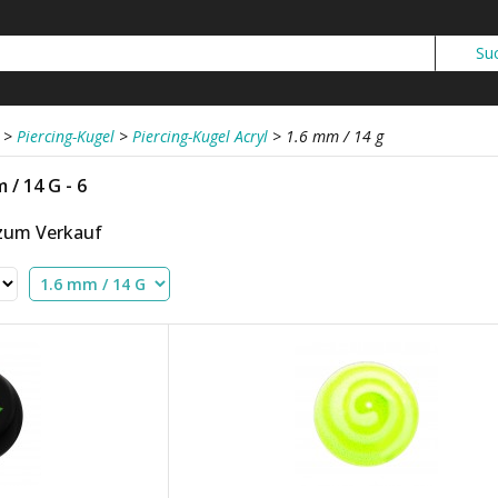
>
Piercing-Kugel
>
Piercing-Kugel Acryl
>
1.6 mm / 14 g
 / 14 G - 6
 zum Verkauf