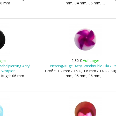
06 mm
mm, 04 mm, 05 mm, ...
ager
2,30 €
Auf Lager
abelpiercing Acryl
Piercing-Kugel Acryl Windmühle Lila / R
 Skorpion
Größe: 1.2 mm / 16 G, 1.6 mm / 14 G - Kug
- Kugel: 06 mm
mm, 05 mm, 06 mm, ...