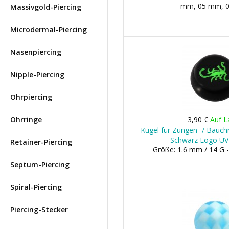
mm, 05 mm, 
Massivgold-Piercing
Microdermal-Piercing
Nasenpiercing
Nipple-Piercing
Ohrpiercing
Ohrringe
3,90 €
Auf L
Kugel für Zungen- / Bauchn
Schwarz Logo UV
Retainer-Piercing
Größe: 1.6 mm / 14 G 
Septum-Piercing
Spiral-Piercing
Piercing-Stecker