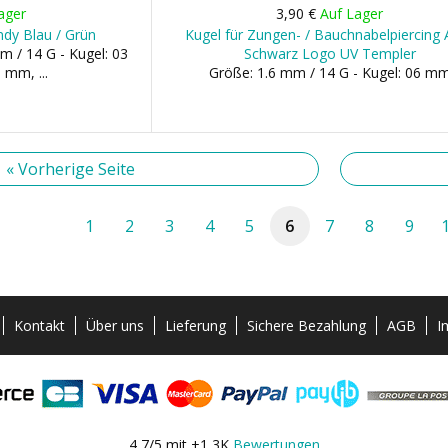
ager
3,90 €
Auf Lager
ndy Blau / Grün
Kugel für Zungen- / Bauchnabelpiercing 
m / 14 G - Kugel: 03
Schwarz Logo UV Templer
mm, ...
Größe: 1.6 mm / 14 G - Kugel: 06 m
« Vorherige Seite
1
2
3
4
5
6
7
8
9
Kontakt
Über uns
Lieferung
Sichere Bezahlung
AGB
I
4,7/5 mit +1,3K
Bewertungen