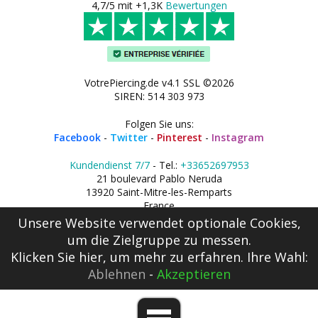
4,7/5 mit +1,3K
Bewertungen
VotrePiercing.de v4.1 SSL ©2026
SIREN: 514 303 973
Folgen Sie uns:
Facebook
-
Twitter
-
Pinterest
-
Instagram
Kundendienst 7/7
- Tel.:
+33652697953
21 boulevard Pablo Neruda
13920 Saint-Mitre-les-Remparts
France
Unsere Website verwendet optionale Cookies,
um die Zielgruppe zu messen.
Klicken Sie hier
, um mehr zu erfahren. Ihre Wahl:
Ablehnen
-
Akzeptieren