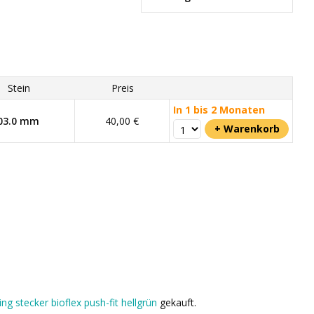
Stein
Preis
In 1 bis 2 Monaten
03.0 mm
40,00 €
ng stecker bioflex push-fit hellgrün
gekauft.