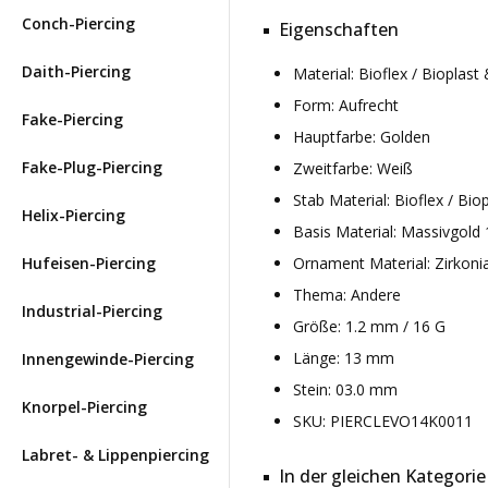
Conch-Piercing
Eigenschaften
Daith-Piercing
Material: Bioflex / Bioplas
Form: Aufrecht
Fake-Piercing
Hauptfarbe: Golden
Fake-Plug-Piercing
Zweitfarbe: Weiß
Stab Material: Bioflex / Bio
Helix-Piercing
Basis Material: Massivgold 
Hufeisen-Piercing
Ornament Material: Zirkoni
Thema: Andere
Industrial-Piercing
Größe: 1.2 mm / 16 G
Länge: 13 mm
Innengewinde-Piercing
Stein: 03.0 mm
Knorpel-Piercing
SKU: PIERCLEVO14K0011
Labret- & Lippenpiercing
In der gleichen Kategorie