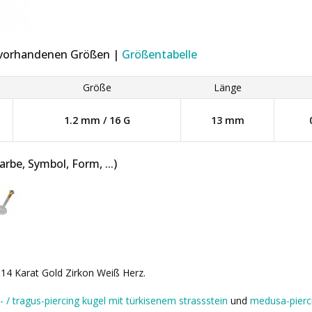
r vorhandenen Größen |
Größentabelle
Größe
Länge
1.2 mm / 16 G
13 mm
be, Symbol, Form, ...)
x 14 Karat Gold Zirkon Weiß Herz.
t- / tragus-piercing kugel mit türkisenem strassstein
und
medusa-pierci