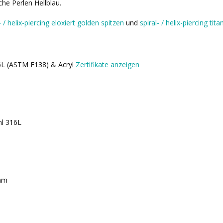
che Perlen Hellblau.
- / helix-piercing eloxiert golden spitzen
und
spiral- / helix-piercing ti
16L (ASTM F138) & Acryl
Zertifikate anzeigen
hl 316L
mm