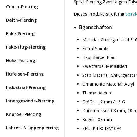
Spiral-Piercing Zwei Kugeln Fals
Conch-Piercing
Dieses Produkt ist oft mit
spiral
Daith-Piercing
Eigenschaften
Fake-Piercing
Material: Chirurgenstahl 3
Fake-Plug-Piercing
Form: Spirale
Hauptfarbe: Blau
Helix-Piercing
Zweitfarbe: Metallisiert
Hufeisen-Piercing
Stab Material: Chirurgensta
Ornamente Material: Acryl
Industrial-Piercing
Thema: Andere
Innengewinde-Piercing
Größe: 1.2 mm / 16 G
Durchmesser: 08 mm, 10 
Knorpel-Piercing
Kugeln: 03 mm
Labret- & Lippenpiercing
SKU: PIERCDIV1094