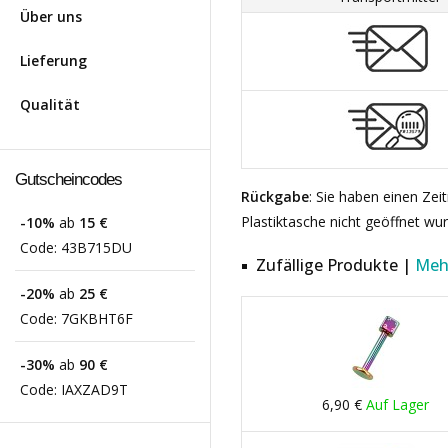
Über uns
Lieferung
Qualität
Gutscheincodes
Rückgabe
: Sie haben einen Ze
Plastiktasche nicht geöffnet wu
-10%
ab
15 €
Code:
43B715DU
Zufällige Produkte |
Meh
-20%
ab
25 €
Code:
7GKBHT6F
-30%
ab
90 €
Code:
IAXZAD9T
6,90 €
Auf Lager