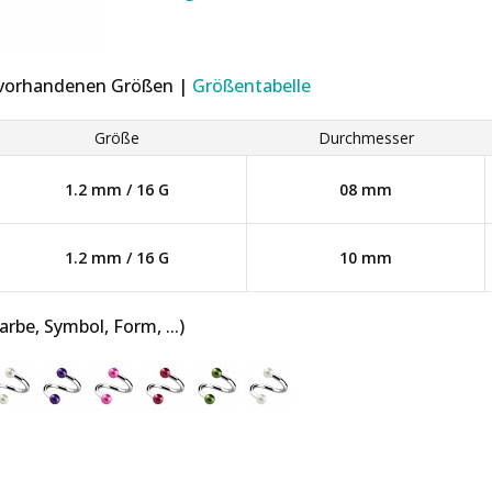
r vorhandenen Größen |
Größentabelle
Größe
Durchmesser
1.2 mm / 16 G
08 mm
1.2 mm / 16 G
10 mm
be, Symbol, Form, ...)