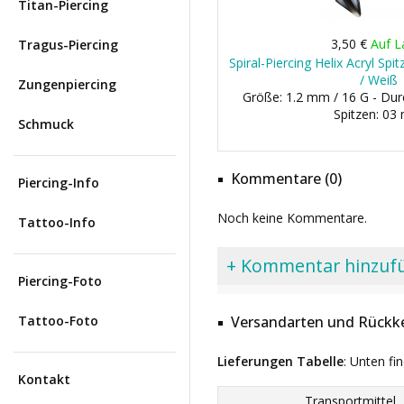
Titan-Piercing
3,50 €
Auf L
Tragus-Piercing
Spiral-Piercing Helix Acryl Sp
/ Weiß
Zungenpiercing
Größe: 1.2 mm / 16 G - Du
Spitzen: 0
Schmuck
Kommentare (0)
Piercing-Info
Noch keine Kommentare.
Tattoo-Info
+ Kommentar hinzuf
Piercing-Foto
Tattoo-Foto
Versandarten und Rückke
Lieferungen Tabelle
: Unten fi
Kontakt
Transportmittel