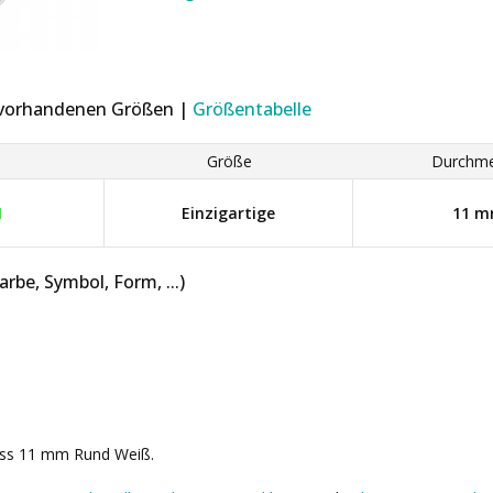
r vorhandenen Größen |
Größentabelle
Größe
Durchme
1
Einzigartige
11 
be, Symbol, Form, ...)
rass 11 mm Rund Weiß.