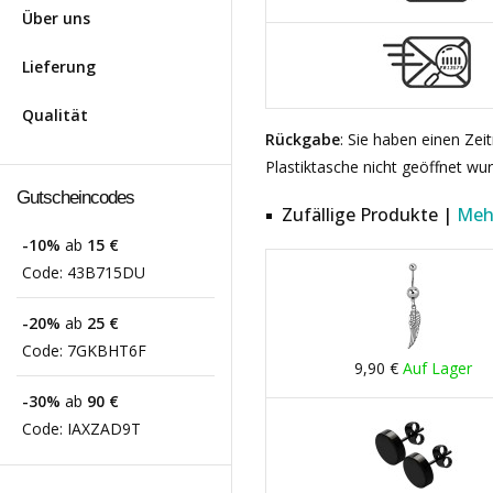
Über uns
Lieferung
Qualität
Rückgabe
: Sie haben einen Ze
Plastiktasche nicht geöffnet wu
Gutscheincodes
Zufällige Produkte |
Meh
-10%
ab
15 €
Code:
43B715DU
-20%
ab
25 €
Code:
7GKBHT6F
9,90 €
Auf Lager
-30%
ab
90 €
Code:
IAXZAD9T