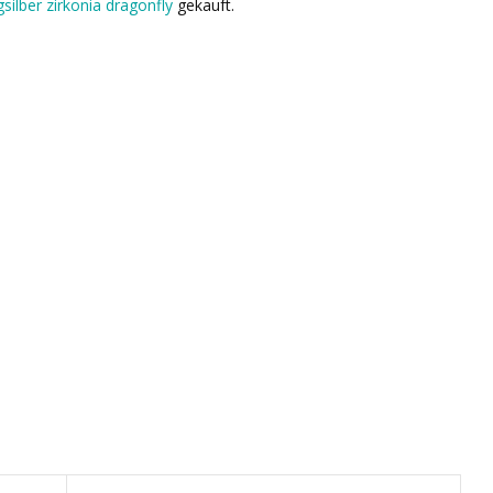
silber zirkonia dragonfly
gekauft.