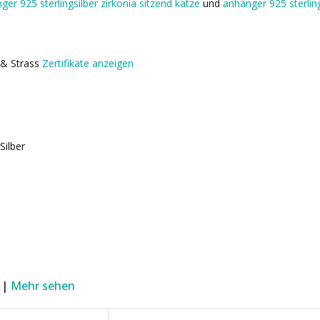
ger 925 sterlingsilber zirkonia sitzend katze
und
anhänger 925 sterling
r & Strass
Zertifikate anzeigen
Silber
 |
Mehr sehen