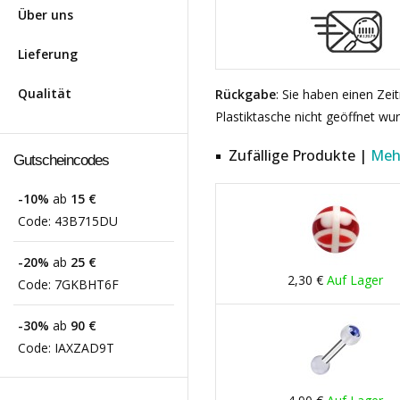
Über uns
Lieferung
Qualität
Rückgabe
: Sie haben einen Ze
Plastiktasche nicht geöffnet wu
Zufällige Produkte |
Meh
Gutscheincodes
-10%
ab
15 €
Code:
43B715DU
-20%
ab
25 €
2,30 €
Auf Lager
Code:
7GKBHT6F
-30%
ab
90 €
Code:
IAXZAD9T