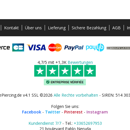
Kontakt
Über uns
Lieferung
Sichere Bezahlung
AGB
I
4,7/5 mit +1,3K
Bewertungen
ePiercing.de v4.1 SSL ©2026
Alle Rechte vorbehalten
- SIREN: 514 30
Folgen Sie uns:
Facebook
-
Twitter
-
Pinterest
-
Instagram
Kundendienst 7/7
- Tel.:
+33652697953
21 boulevard Pablo Neruda