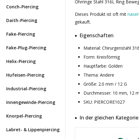
Ohrringe Stahl 316L Ring Bewegl
Conch-Piercing
Dieses Produkt ist oft mit
nasen-
Daith-Piercing
gekauft.
Fake-Piercing
Eigenschaften
Fake-Plug-Piercing
Material: Chirurgenstahl 3
Form: Kreisförmig
Helix-Piercing
Hauptfarbe: Golden
Hufeisen-Piercing
Thema: Andere
Größe: 2.0 mm / 12 G
Industrial-Piercing
Durchmesser: 10 mm, 12 
SKU: PIERCORE1027
Innengewinde-Piercing
Knorpel-Piercing
In der gleichen Kategorie
Labret- & Lippenpiercing