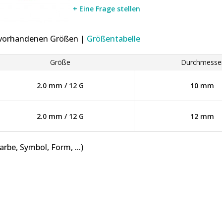
+ Eine Frage stellen
r vorhandenen Größen |
Größentabelle
Größe
Durchmesse
2.0 mm / 12 G
10 mm
2.0 mm / 12 G
12 mm
be, Symbol, Form, ...)