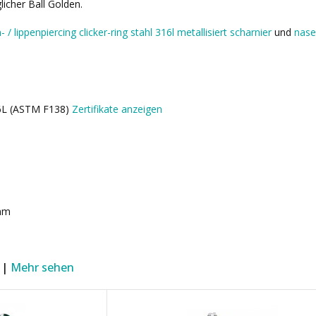
icher Ball Golden.
 / lippenpiercing clicker-ring stahl 316l metallisiert scharnier
und
nasen
16L (ASTM F138)
Zertifikate anzeigen
mm
 |
Mehr sehen