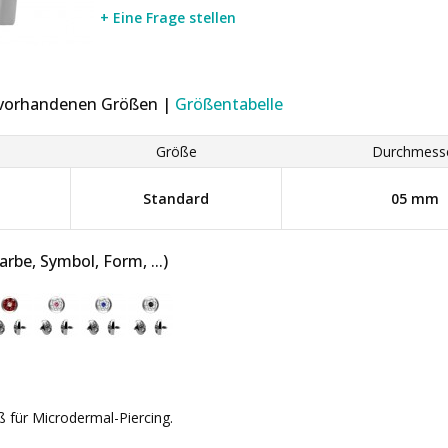
+ Eine Frage stellen
r vorhandenen Größen |
Größentabelle
Größe
Durchmess
Standard
05 mm
be, Symbol, Form, ...)
iß für Microdermal-Piercing.