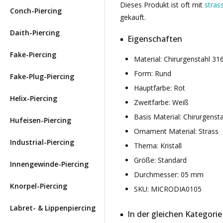
Dieses Produkt ist oft mit
stras
Conch-Piercing
gekauft.
Daith-Piercing
Eigenschaften
Fake-Piercing
Material: Chirurgenstahl 3
Form: Rund
Fake-Plug-Piercing
Hauptfarbe: Rot
Helix-Piercing
Zweitfarbe: Weiß
Basis Material: Chirurgenst
Hufeisen-Piercing
Ornament Material: Strass
Industrial-Piercing
Thema: Kristall
Größe: Standard
Innengewinde-Piercing
Durchmesser: 05 mm
Knorpel-Piercing
SKU: MICRODIA0105
Labret- & Lippenpiercing
In der gleichen Kategorie