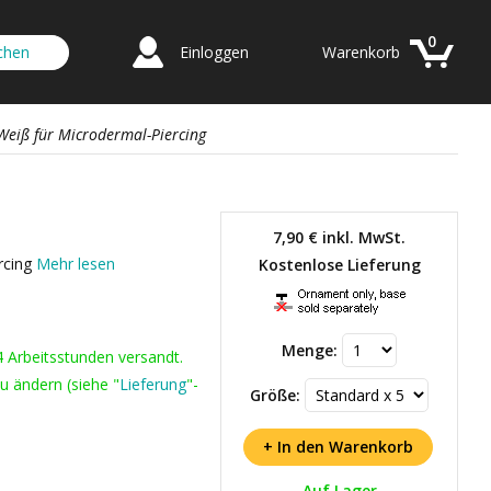
0
Einloggen
Warenkorb
/ Weiß für Microdermal-Piercing
7,90 €
inkl. MwSt.
ercing
Mehr lesen
Kostenlose Lieferung
Menge:
4 Arbeitsstunden versandt.
u ändern (siehe "
Lieferung
"-
Größe:
Auf Lager