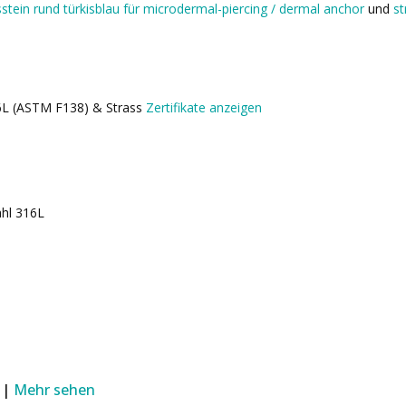
sstein rund türkisblau für microdermal-piercing / dermal anchor
und
st
16L (ASTM F138) & Strass
Zertifikate anzeigen
ahl 316L
 |
Mehr sehen