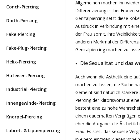
Allgemeinen machen ihn wieder i
Conch-Piercing
Differenzierung ist bei Frauen s
Genitalpiercing setzt diese Koke
Daith-Piercing
Ausdruck in Verbindung mit einer
der Frau somit, ihre Weiblichke
Fake-Piercing
anderen Merkmal der Differenzie
Fake-Plug-Piercing
Genitalpiercing machen zu lasse
Helix-Piercing
Die Sexualität und das we
Hufeisen-Piercing
Auch wenn die Ästhetik eine äußer
machen zu lassen, die Suche na
Industrial-Piercing
Gemeint sind natürlich stärker
Piercing der Klitorisvorhaut eine
Innengewinde-Piercing
besteht eine zu hohe Wahrscheinl
einem dauerhaften Vergnügen ei
Knorpel-Piercing
eher die Aufgabe, die Ästhetik 
Labret- & Lippenpiercing
Frau. Es stellt das sexuelle Ve
in einem einzigen Wesen voneina