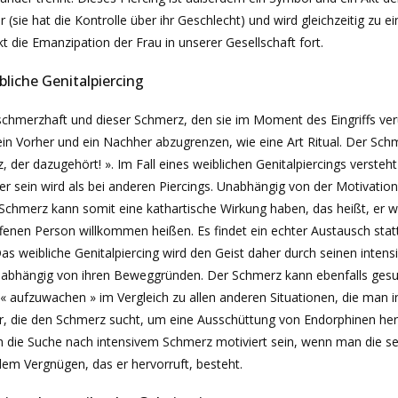
r (sie hat die Kontrolle über ihr Geschlecht) und wird gleichzeitig zu 
kt die Emanzipation der Frau in unserer Gesellschaft fort.
liche Genitalpiercing
schmerzhaft und dieser Schmerz, den sie im Moment des Eingriffs ver
in Vorher und ein Nachher abzugrenzen, wie eine Art Ritual. Der Sch
 der dazugehört! ». Im Fall eines weiblichen Genitalpiercings versteh
iver sein wird als bei anderen Piercings. Unabhängig von der Motivation
 Schmerz kann somit eine kathartische Wirkung haben, das heißt, er w
offenen Person willkommen heißen. Es findet ein echter Austausch st
 weibliche Genitalpiercing wird den Geist daher durch seinen intens
unabhängig von ihren Beweggründen. Der Schmerz kann ebenfalls gesu
 « aufzuwachen » im Vergleich zu allen anderen Situationen, die man i
, die den Schmerz sucht, um eine Ausschüttung von Endorphinen hervo
ch die Suche nach intensivem Schmerz motiviert sein, wenn man die s
m Vergnügen, das er hervorruft, besteht.