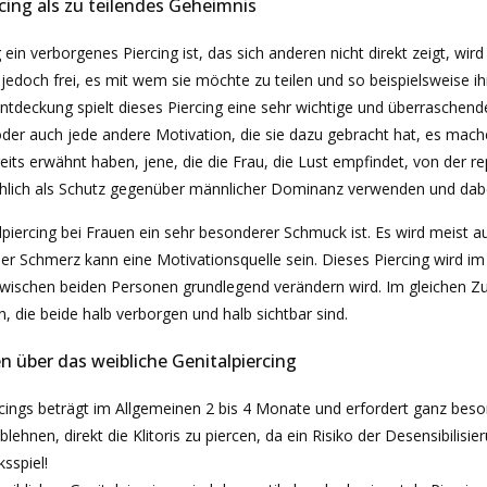
cing als zu teilendes Geheimnis
 ein verborgenes Piercing ist, das sich anderen nicht direkt zeigt, wir
ihr jedoch frei, es mit wem sie möchte zu teilen und so beispielsweis
r Entdeckung spielt dieses Piercing eine sehr wichtige und überrasche
oder auch jede andere Motivation, die sie dazu gebracht hat, es mache
eits erwähnt haben, jene, die die Frau, die Lust empfindet, von der re
chlich als Schutz gegenüber männlicher Dominanz verwenden und dabei
lpiercing bei Frauen ein sehr besonderer Schmuck ist. Es wird meist a
er Schmerz kann eine Motivationsquelle sein. Dieses Piercing wird i
zwischen beiden Personen grundlegend verändern wird. Im gleichen 
, die beide halb verborgen und halb sichtbar sind.
n über das weibliche Genitalpiercing
ercings beträgt im Allgemeinen 2 bis 4 Monate und erfordert ganz be
lehnen, direkt die Klitoris zu piercen, da ein Risiko der Desensibili
ksspiel!