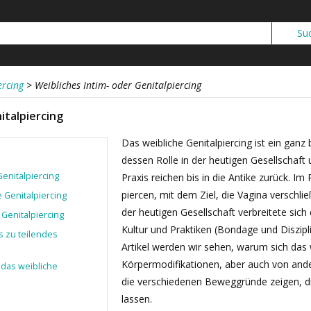
ercing
>
Weibliches Intim- oder Genitalpiercing
italpiercing
Das weibliche Genitalpiercing ist ein gan
dessen Rolle in der heutigen Gesellschaft 
Genitalpiercing
Praxis reichen bis in die Antike zurück. I
piercen, mit dem Ziel, die Vagina verschl
e Genitalpiercing
der heutigen Gesellschaft verbreitete sich
Genitalpiercing
Kultur und Praktiken (Bondage und Diszi
s zu teilendes
Artikel werden wir sehen, warum sich das 
Körpermodifikationen, aber auch von ander
 das weibliche
die verschiedenen Beweggründe zeigen, die
lassen.