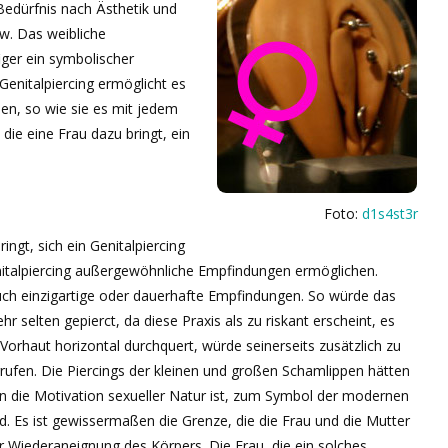
Bedürfnis nach Ästhetik und
sw. Das weibliche
iger ein symbolischer
 Genitalpiercing ermöglicht es
nen, so wie sie es mit jedem
ie eine Frau dazu bringt, ein
Foto:
d1s4st3r
ingt, sich ein Genitalpiercing
nitalpiercing außergewöhnliche Empfindungen ermöglichen.
uch einzigartige oder dauerhafte Empfindungen. So würde das
hr selten gepierct, da diese Praxis als zu riskant erscheint, es
 Vorhaut horizontal durchquert, würde seinerseits zusätzlich zu
ufen. Die Piercings der kleinen und großen Schamlippen hätten
nn die Motivation sexueller Natur ist, zum Symbol der modernen
nd. Es ist gewissermaßen die Grenze, die die Frau und die Mutter
r Wiederaneignung des Körpers. Die Frau, die ein solches