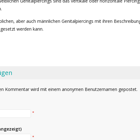
iblichen Genitalpiercings sind das vertikale oder horizontale Piercing
.
eiblichen, aber auch männlichen Genitalpiercings mit ihren Beschreibu
ingesetzt werden kann.
ügen
Ihren Kommentar wird mit einem anonymen Benutzernamen gepostet.
*
angezeigt)
*