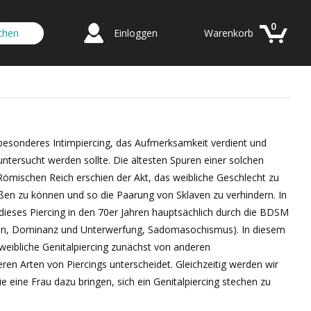
0
Einloggen
Warenkorb
z besonderes Intimpiercing, das Aufmerksamkeit verdient und
untersucht werden sollte. Die ältesten Spuren einer solchen
m Römischen Reich erschien der Akt, das weibliche Geschlecht zu
ießen zu können und so die Paarung von Sklaven zu verhindern. In
 dieses Piercing in den 70er Jahren hauptsächlich durch die BDSM
plin, Dominanz und Unterwerfung, Sadomasochismus). In diesem
weibliche Genitalpiercing zunächst von anderen
en Arten von Piercings unterscheidet. Gleichzeitig werden wir
 eine Frau dazu bringen, sich ein Genitalpiercing stechen zu