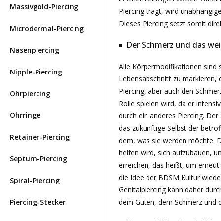
Massivgold-Piercing
Piercing trägt, wird unabhängige
Dieses Piercing setzt somit dire
Microdermal-Piercing
Der Schmerz und das weib
Nasenpiercing
Alle Körpermodifikationen sind 
Nipple-Piercing
Lebensabschnitt zu markieren, e
Piercing, aber auch den Schmerz,
Ohrpiercing
Rolle spielen wird, da er intens
Ohrringe
durch ein anderes Piercing. Der
das zukünftige Selbst der betr
Retainer-Piercing
dem, was sie werden möchte. Das
helfen wird, sich aufzubauen, 
Septum-Piercing
erreichen, das heißt, um erneut
die Idee der BDSM Kultur wieder
Spiral-Piercing
Genitalpiercing kann daher dur
Piercing-Stecker
dem Guten, dem Schmerz und de