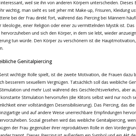
nteressant, weil sie ihn von anderen Körpern unterscheiden. Dieses 
ehr wichtig, man sieht es seit jeher mit Make-up, Frisuren, Kleidung u
tterie bei der Frau direkt fort, während das Piercing bei Männern häuf
 Ideologie, einer Religion oder einer zu vermittelnden Mystik ist. Das
it hervorzuheben und sich den Körper, in dem sie lebt, wieder anzueig
rung tun würde. Den Körper zu verschönern ist die Hauptmotivation, d
n.
ibliche Genitalpiercing
st wichtige Rolle spielt, ist die zweite Motivation, die Frauen dazu br
ch besserem sexuellem Vergnügen. Tatsächlich soll das weibliche Ge
e Stimulation und mehr Lust während des Geschlechtsverkehrs, aber a
 konstante Stimulation hervorrufen (die Klitoris selbst wird nur noch se
ichkeit einer vollständigen Desensibilisierung). Das Piercing, das die
nzigartige und auf andere Weise unerreichbare Empfindungen hervorr
hervorzuheben. Sozial gesehen wird das weibliche Genitalpiercing, we
rgnügen der Frau gegenüber ihrer reproduktiven Rolle in den Vordergru
nder trennt. Dieses Piercing ist außerdem ein Symbol und ein Akt de