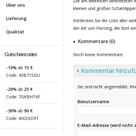
Die am weitesten verbreiteten we
Über uns
kleinen und großen Schamlippen
Lieferung
Entdecken Sie die Liste aller w
der Art von Piercing, die dort e
Qualität
Kommentare (0)
Gutscheincodes
Noch keine Kommentare.
-10%
ab
15 €
+ Kommentar hinzuf
Code:
43B715DU
Sie sind nicht angemeldet. 
-20%
ab
25 €
Code:
7GKBHT6F
Benutzername
-30%
ab
90 €
Code:
IAXZAD9T
E-Mail-Adresse (wird nicht 