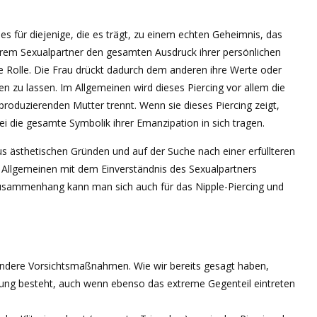
d es für diejenige, die es trägt, zu einem echten Geheimnis, das
e ihrem Sexualpartner den gesamten Ausdruck ihrer persönlichen
nde Rolle. Die Frau drückt dadurch dem anderen ihre Werte oder
n zu lassen. Im Allgemeinen wird dieses Piercing vor allem die
produzierenden Mutter trennt. Wenn sie dieses Piercing zeigt,
 die gesamte Symbolik ihrer Emanzipation in sich tragen.
us ästhetischen Gründen und auf der Suche nach einer erfüllteren
m Allgemeinen mit dem Einverständnis des Sexualpartners
Zusammenhang kann man sich auch für das Nipple-Piercing und
sondere Vorsichtsmaßnahmen. Wie wir bereits gesagt haben,
sierung besteht, auch wenn ebenso das extreme Gegenteil eintreten