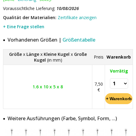
Voraussichtliche Lieferung:
10/08/2026
Qualität der Materialien:
Zertifikate anzeigen
+ Eine Frage stellen
Vorhandenen Größen |
Größentabelle
Größe
x
Länge
x
Kleine Kugel
x
Große
Preis
Warenkorb
Kugel
(in mm)
Vorrätig
7,50
1.6 x 10 x 5 x 8
€
Weitere Ausführungen (Farbe, Symbol, Form, ...)