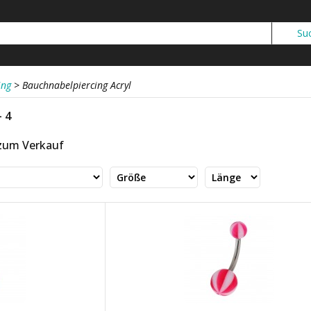
ing
>
Bauchnabelpiercing Acryl
- 4
 zum Verkauf