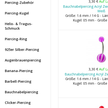
3,30 €
Auf L
Piercing-Zubehör
Bauchnabelpiercing Acryl Zwe
Weiß
Piercing-Kugel
Größe: 1.6 mm / 14 G - Län
Kugel: 05 mm - Große
Helix- & Tragus-
Schmuck
Piercing-Ring
925er Silber-Piercing
Augenbrauenpiercing
3,30 €
Auf L
Banana-Piercing
Bauchnabelpiercing Acryl Zw
Größe: 1.6 mm / 14 G - Län
Barbell-Piercing
Kugel: 05 mm - Große
Bauchnabelpiercing
Clicker-Piercing