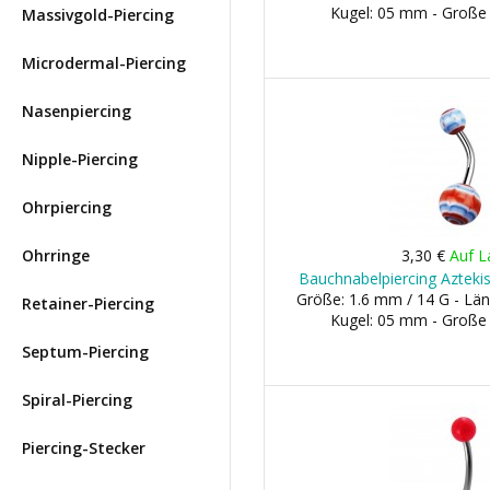
Kugel: 05 mm - Große
Massivgold-Piercing
Microdermal-Piercing
Nasenpiercing
Nipple-Piercing
Ohrpiercing
Ohrringe
3,30 €
Auf L
Bauchnabelpiercing Aztekis
Größe: 1.6 mm / 14 G - Län
Retainer-Piercing
Kugel: 05 mm - Große
Septum-Piercing
Spiral-Piercing
Piercing-Stecker