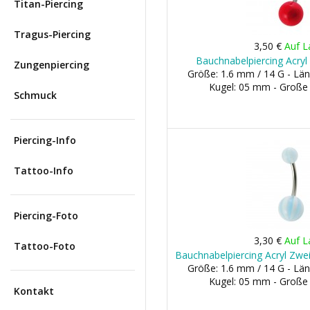
Titan-Piercing
Tragus-Piercing
3,50 €
Auf L
Bauchnabelpiercing Acryl
Zungenpiercing
Größe: 1.6 mm / 14 G - Län
Kugel: 05 mm - Große
Schmuck
Piercing-Info
Tattoo-Info
Piercing-Foto
3,30 €
Auf L
Tattoo-Foto
Bauchnabelpiercing Acryl Zwei
Größe: 1.6 mm / 14 G - Län
Kugel: 05 mm - Große
Kontakt