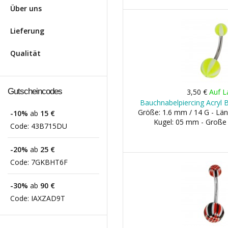
Über uns
Lieferung
Qualität
Gutscheincodes
3,50 €
Auf L
Bauchnabelpiercing Acryl B
Größe: 1.6 mm / 14 G - Län
-10%
ab
15 €
Kugel: 05 mm - Große
Code:
43B715DU
-20%
ab
25 €
Code:
7GKBHT6F
-30%
ab
90 €
Code:
IAXZAD9T