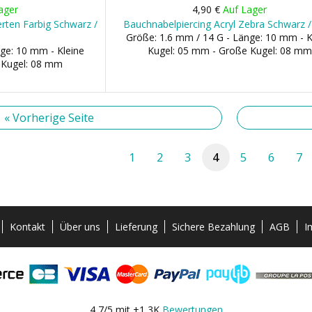
ager
4,90 €
Auf Lager
erten Farbig Schwarz /
Bauchnabelpiercing Acryl Zebra Schwarz 
Größe: 1.6 mm / 14 G - Länge: 10 mm - K
ge: 10 mm - Kleine
Kugel: 05 mm - Große Kugel: 08 mm
 Kugel: 08 mm
« Vorherige Seite
1
2
3
4
5
6
7
Kontakt
Über uns
Lieferung
Sichere Bezahlung
AGB
I
4,7/5 mit +1,3K
Bewertungen