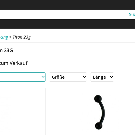
cing
>
Titan 23g
n 23G
 zum Verkauf