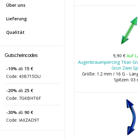
Über uns
Lieferung
Qualität
Gutscheincodes
9,90 €
Auf L
Augenbrauenpiercing Titan Gra
Grün Zwei Sp
-10%
ab
15 €
Größe: 1.2 mm / 16 G - Lä
Code:
43B715DU
Spitzen: 0
-20%
ab
25 €
Code:
7GKBHT6F
-30%
ab
90 €
Code:
IAXZAD9T