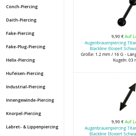
Conch-Piercing
Daith-Piercing
Fake-Piercing
9,90 €
Auf L
Augenbrauenpiercing Titan
Fake-Plug-Piercing
Blackline Eloxiert Schw
Größe: 1.2 mm / 16 G - Lä
Helix-Piercing
Kugeln: 03
Hufeisen-Piercing
Industrial-Piercing
Innengewinde-Piercing
Knorpel-Piercing
9,90 €
Auf L
Labret- & Lippenpiercing
Augenbrauenpiercing Titan
Blackline Eloxiert Schw