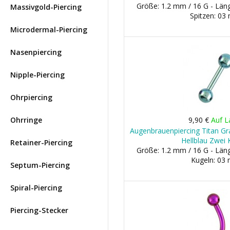
Größe: 1.2 mm / 16 G - Lä
Massivgold-Piercing
Spitzen: 0
Microdermal-Piercing
Nasenpiercing
Nipple-Piercing
Ohrpiercing
Ohrringe
9,90 €
Auf L
Augenbrauenpiercing Titan Gra
Hellblau Zwei 
Retainer-Piercing
Größe: 1.2 mm / 16 G - Lä
Kugeln: 03
Septum-Piercing
Spiral-Piercing
Piercing-Stecker