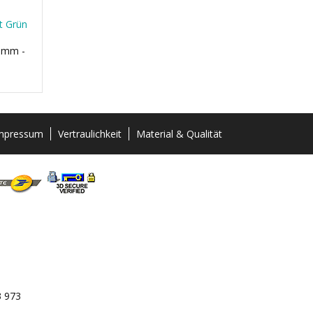
t Grün
0 mm -
mpressum
Vertraulichkeit
Material & Qualität
3 973