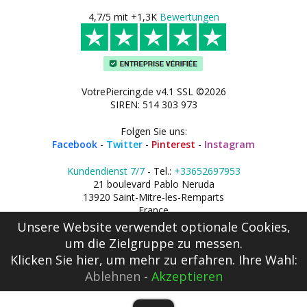
4,7/5 mit +1,3K
Bewertungen
VotrePiercing.de v4.1 SSL ©2026
SIREN: 514 303 973
Folgen Sie uns:
Facebook
-
Twitter
-
Pinterest
-
Instagram
Kundendienst 7/7
- Tel.:
+33652697953
21 boulevard Pablo Neruda
13920 Saint-Mitre-les-Remparts
France
Unsere Website verwendet optionale Cookies,
um die Zielgruppe zu messen.
Klicken Sie hier
, um mehr zu erfahren. Ihre Wahl:
Ablehnen
-
Akzeptieren