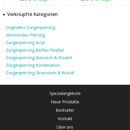
Verknüpfte Kategorien
Originelles Zungenpiercing
Vibrierendes Piercing
Zungenpiercing Acryl
Zungenpiercing Bioflex Flexibel
Zungenpiercing Klassisch & Eloxiert
Zungenpiercing Kombination
Zungenpiercing Strassstein & Kristall
Spezialangebote
Neue Produkte
Bestseller
Kontakt
Über uns