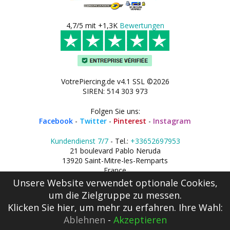
4,7/5 mit +1,3K
Bewertungen
VotrePiercing.de v4.1 SSL ©2026
SIREN: 514 303 973
Folgen Sie uns:
Facebook
-
Twitter
-
Pinterest
-
Instagram
Kundendienst 7/7
- Tel.:
+33652697953
21 boulevard Pablo Neruda
13920 Saint-Mitre-les-Remparts
France
Unsere Website verwendet optionale Cookies,
um die Zielgruppe zu messen.
Klicken Sie hier
, um mehr zu erfahren. Ihre Wahl:
Ablehnen
-
Akzeptieren