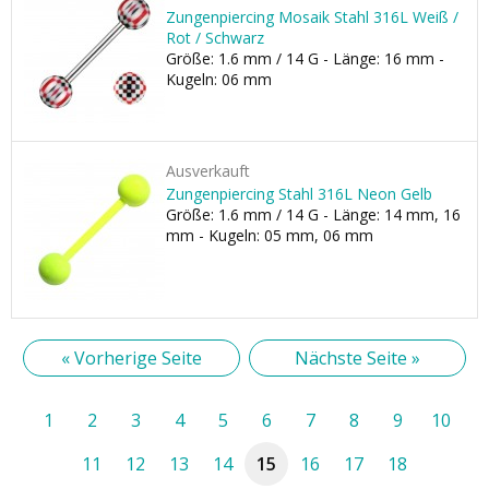
Zungenpiercing Mosaik Stahl 316L Weiß /
Rot / Schwarz
Größe: 1.6 mm / 14 G - Länge: 16 mm -
Kugeln: 06 mm
Ausverkauft
Zungenpiercing Stahl 316L Neon Gelb
Größe: 1.6 mm / 14 G - Länge: 14 mm, 16
mm - Kugeln: 05 mm, 06 mm
« Vorherige Seite
Nächste Seite »
1
2
3
4
5
6
7
8
9
10
11
12
13
14
15
16
17
18