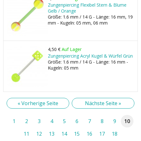
Zungenpiercing Flexibel Stern & Blume
Gelb / Orange
Größe: 1.6 mm / 14 G - Länge: 16 mm, 19
mm - Kugeln: 05 mm, 06 mm
4,50 €
Auf Lager
Zungenpiercing Acryl Kugel & Würfel Grün
Größe: 1.6 mm / 14 G - Länge: 16 mm -
Kugeln: 05 mm
« Vorherige Seite
Nächste Seite »
1
2
3
4
5
6
7
8
9
10
11
12
13
14
15
16
17
18