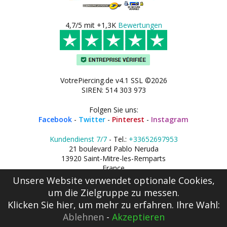
4,7/5 mit +1,3K
Bewertungen
VotrePiercing.de v4.1 SSL ©2026
SIREN: 514 303 973
Folgen Sie uns:
Facebook
-
Twitter
-
Pinterest
-
Instagram
Kundendienst 7/7
- Tel.:
+33652697953
21 boulevard Pablo Neruda
13920 Saint-Mitre-les-Remparts
France
Unsere Website verwendet optionale Cookies,
um die Zielgruppe zu messen.
Klicken Sie hier
, um mehr zu erfahren. Ihre Wahl:
Ablehnen
-
Akzeptieren