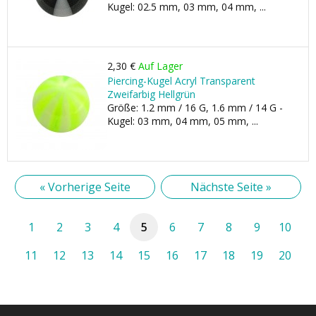
Kugel: 02.5 mm, 03 mm, 04 mm, ...
2,30 €
Auf Lager
Piercing-Kugel Acryl Transparent
Zweifarbig Hellgrün
Größe: 1.2 mm / 16 G, 1.6 mm / 14 G -
Kugel: 03 mm, 04 mm, 05 mm, ...
« Vorherige Seite
Nächste Seite »
1
2
3
4
5
6
7
8
9
10
11
12
13
14
15
16
17
18
19
20