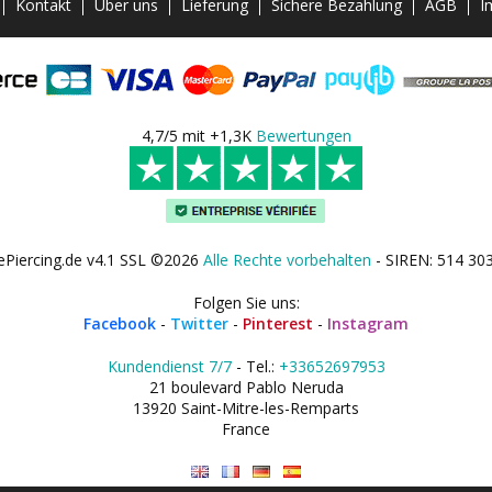
Kontakt
Über uns
Lieferung
Sichere Bezahlung
AGB
I
4,7/5 mit +1,3K
Bewertungen
ePiercing.de v4.1 SSL ©2026
Alle Rechte vorbehalten
- SIREN: 514 30
Folgen Sie uns:
Facebook
-
Twitter
-
Pinterest
-
Instagram
Kundendienst 7/7
- Tel.:
+33652697953
21 boulevard Pablo Neruda
13920 Saint-Mitre-les-Remparts
France