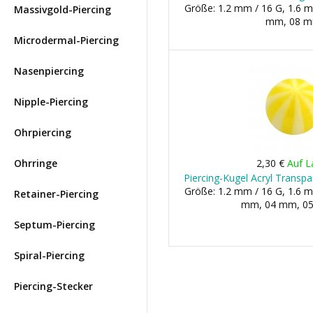
Größe: 1.2 mm / 16 G, 1.6 m
Massivgold-Piercing
mm, 08 
Microdermal-Piercing
Nasenpiercing
Nipple-Piercing
Ohrpiercing
Ohrringe
2,30 €
Auf L
Piercing-Kugel Acryl Transpa
Größe: 1.2 mm / 16 G, 1.6 m
Retainer-Piercing
mm, 04 mm, 05 
Septum-Piercing
Spiral-Piercing
Piercing-Stecker