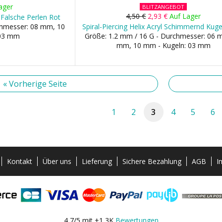
ager
BLITZANGEBOT
4,50 €
2,93 €
Auf Lager
 Falsche Perlen Rot
chmesser: 08 mm, 10
Spiral-Piercing Helix Acryl Schimmernd Kuge
 03 mm
Größe: 1.2 mm / 16 G - Durchmesser: 06 
mm, 10 mm - Kugeln: 03 mm
« Vorherige Seite
1
2
3
4
5
6
Kontakt
Über uns
Lieferung
Sichere Bezahlung
AGB
I
4,7/5 mit +1,3K
Bewertungen