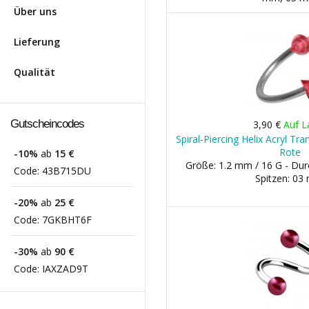
Über uns
Lieferung
Qualität
Gutscheincodes
3,90 €
Auf L
Spiral-Piercing Helix Acryl Tr
Rote
-10%
ab
15 €
Größe: 1.2 mm / 16 G - Du
Code:
43B715DU
Spitzen: 0
-20%
ab
25 €
Code:
7GKBHT6F
-30%
ab
90 €
Code:
IAXZAD9T