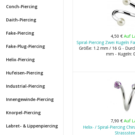
Conch-Piercing
Daith-Piercing
Fake-Piercing
4,50 €
Auf L
Spiral-Piercing Zwei Kugeln F
Fake-Plug-Piercing
Größe: 1.2 mm / 16 G - Dur
mm - Kugeln:
Helix-Piercing
Hufeisen-Piercing
Industrial-Piercing
Innengewinde-Piercing
Knorpel-Piercing
7,90 €
Auf L
Labret- & Lippenpiercing
Helix- / Spiral-Piercing Chi
Strassstei