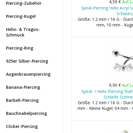
4,50 €
Auf L
Piercing-Zubehör
Spiral-Piercing Helix Acry
Schwarz
Piercing-Kugel
Größe: 1.2 mm / 16 G - Dur
mm, 10 mm - Kuge
Helix- & Tragus-
Schmuck
Piercing-Ring
925er Silber-Piercing
Augenbrauenpiercing
9,90 €
Auf L
Banana-Piercing
Spiral- / Helix-Piercing St
Schleife Schmet
Barbell-Piercing
Größe: 1.2 mm / 16 G - Dur
mm - Kleine Kugel: 04 mm -
Bauchnabelpiercing
Clicker-Piercing