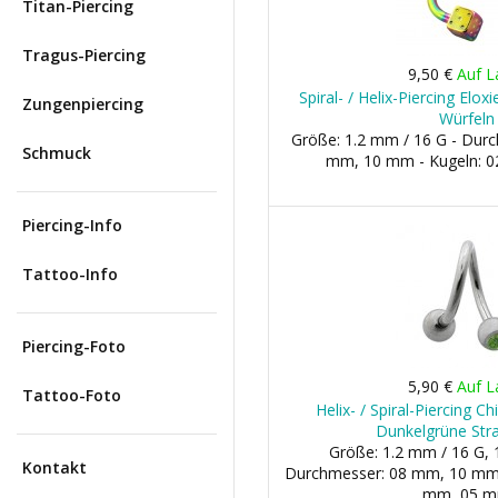
Titan-Piercing
Tragus-Piercing
9,50 €
Auf L
Spiral- / Helix-Piercing Elo
Zungenpiercing
Würfeln
Größe: 1.2 mm / 16 G - Dur
Schmuck
mm, 10 mm - Kugeln: 
Piercing-Info
Tattoo-Info
Piercing-Foto
5,90 €
Auf L
Tattoo-Foto
Helix- / Spiral-Piercing C
Dunkelgrüne Stra
Größe: 1.2 mm / 16 G, 
Kontakt
Durchmesser: 08 mm, 10 mm 
mm, 05 