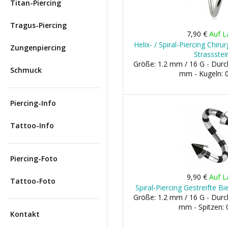
Titan-Piercing
Tragus-Piercing
7,90 €
Auf L
Helix- / Spiral-Piercing Chir
Zungenpiercing
Strassstei
Größe: 1.2 mm / 16 G - Dur
Schmuck
mm - Kugeln:
Piercing-Info
Tattoo-Info
Piercing-Foto
9,90 €
Auf L
Tattoo-Foto
Spiral-Piercing Gestreifte B
Größe: 1.2 mm / 16 G - Dur
mm - Spitzen:
Kontakt