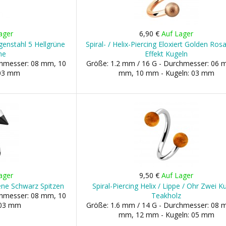
ager
6,90 €
Auf Lager
urgenstahl 5 Hellgrüne
Spiral- / Helix-Piercing Eloxiert Golden Ros
ne
Effekt Kugeln
chmesser: 08 mm, 10
Größe: 1.2 mm / 16 G - Durchmesser: 06 
 03 mm
mm, 10 mm - Kugeln: 03 mm
ager
9,50 €
Auf Lager
iene Schwarz Spitzen
Spiral-Piercing Helix / Lippe / Ohr Zwei K
chmesser: 08 mm, 10
Teakholz
 03 mm
Größe: 1.6 mm / 14 G - Durchmesser: 08 
mm, 12 mm - Kugeln: 05 mm