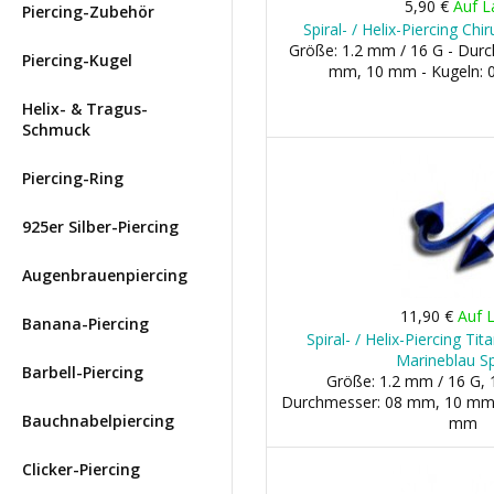
5,90 €
Auf L
Piercing-Zubehör
Spiral- / Helix-Piercing Ch
Größe: 1.2 mm / 16 G - Dur
Piercing-Kugel
mm, 10 mm - Kugeln:
Helix- & Tragus-
Schmuck
Piercing-Ring
925er Silber-Piercing
Augenbrauenpiercing
11,90 €
Auf 
Banana-Piercing
Spiral- / Helix-Piercing Tit
Marineblau Sp
Barbell-Piercing
Größe: 1.2 mm / 16 G, 
Durchmesser: 08 mm, 10 mm 
Bauchnabelpiercing
mm
Clicker-Piercing