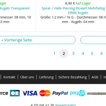
ager
6,90 €
Auf Lager
i Kugeln Transparent
Spiral- / Helix-Piercing Eloxiert Mehrfarbig
Effekt Kugeln
chmesser: 08 mm, 10
Größe: 1.2 mm / 16 G - Durchmesser: 08 
 03 mm
mm - Kugeln: 04 mm
« Vorherige Seite
1
2
3
4
5
6
Kontakt
Über uns
Lieferung
Sichere Bezahlung
AGB
I
4,7/5 mit +1,3K
Bewertungen