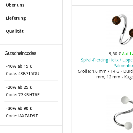
Über uns
Lieferung
Qualität
Gutscheincodes
9,50 €
Auf L
Spiral-Piercing Helix / Lip
Palmenho
-10%
ab
15 €
Größe: 1.6 mm / 14 G - Dur
Code:
43B715DU
mm, 12 mm - Kuge
-20%
ab
25 €
Code:
7GKBHT6F
-30%
ab
90 €
Code:
IAXZAD9T