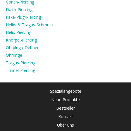
Conch-Piercing
Daith-Piercing
Fake-Plug-Piercing
Helix- & Tragus-Schmuck
Helix-Piercing
Knorpel-Piercing
Ohrplug / Dehner
Ohrringe
Tragus-Piercing
Tunnel-Piercing
Spezialangebote
Neue Produkte
Bestseller
Kontakt
Über uns