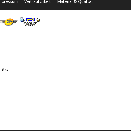
mpressum
Vertraulichkeit
Material & Qualität
3 973