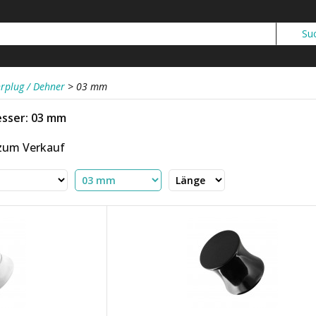
rplug / Dehner
>
03 mm
sser: 03 mm
 zum Verkauf