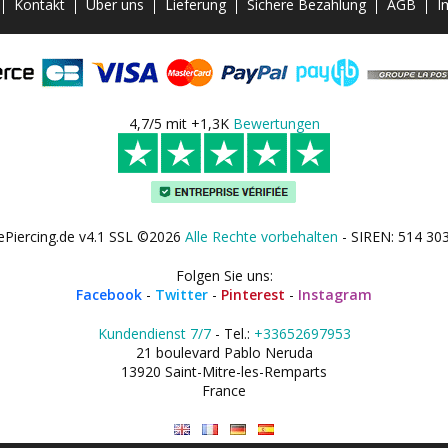
Kontakt
Über uns
Lieferung
Sichere Bezahlung
AGB
I
4,7/5 mit +1,3K
Bewertungen
ePiercing.de v4.1 SSL ©2026
Alle Rechte vorbehalten
- SIREN: 514 30
Folgen Sie uns:
Facebook
-
Twitter
-
Pinterest
-
Instagram
Kundendienst 7/7
- Tel.:
+33652697953
21 boulevard Pablo Neruda
13920 Saint-Mitre-les-Remparts
France