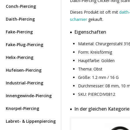
Daith-Piercing Clicker-Ring Stah
Conch-Piercing
Dieses Produkt ist oft mit
daith-
Daith-Piercing
scharnier
gekauft.
Eigenschaften
Fake-Piercing
Material: Chirurgenstahl 3
Fake-Plug-Piercing
Form: Kreisförmig
Helix-Piercing
Hauptfarbe: Golden
Thema: Obst
Hufeisen-Piercing
Größe: 1.2 mm / 16 G
Industrial-Piercing
Durchmesser: 08 mm, 10 
SKU: PIERCDIV0812
Innengewinde-Piercing
Knorpel-Piercing
In der gleichen Kategorie
Labret- & Lippenpiercing