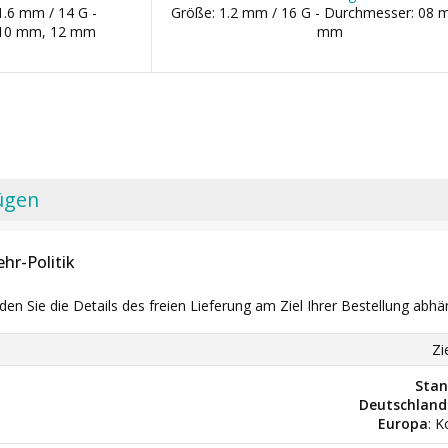
1.6 mm / 14 G -
Größe: 1.2 mm / 16 G - Durchmesser: 08 
 10 mm, 12 mm
mm
ügen
hr-Politik
nden Sie die Details des freien Lieferung am Ziel Ihrer Bestellung abhä
Zi
Stan
Deutschland
Europa
: K