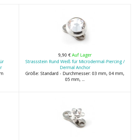
9,90 €
Auf Lager
ür
Strassstein Rund Weiß für Microdermal-Piercing /
r
Dermal Anchor
mm
Größe: Standard - Durchmesser: 03 mm, 04 mm,
05 mm, ...