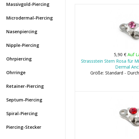
Massivgold-Piercing
Microdermal-Piercing
Nasenpiercing
Nipple-Piercing
5,90 €
Auf L
Ohrpiercing
Strassstein Stern Rosa für M
Dermal Anc
Ohrringe
Größe: Standard - Dur
Retainer-Piercing
Septum-Piercing
Spiral-Piercing
Piercing-Stecker