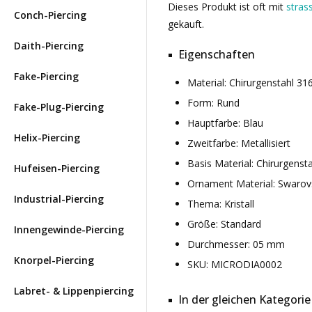
Dieses Produkt ist oft mit
stras
Conch-Piercing
gekauft.
Daith-Piercing
Eigenschaften
Fake-Piercing
Material: Chirurgenstahl 
Form: Rund
Fake-Plug-Piercing
Hauptfarbe: Blau
Helix-Piercing
Zweitfarbe: Metallisiert
Basis Material: Chirurgenst
Hufeisen-Piercing
Ornament Material: Swarov
Industrial-Piercing
Thema: Kristall
Größe: Standard
Innengewinde-Piercing
Durchmesser: 05 mm
Knorpel-Piercing
SKU: MICRODIA0002
Labret- & Lippenpiercing
In der gleichen Kategorie