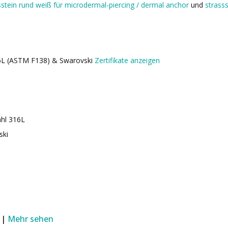
sstein rund weiß für microdermal-piercing / dermal anchor
und
strass
316L (ASTM F138) & Swarovski
Zertifikate anzeigen
ahl 316L
ski
 |
Mehr sehen