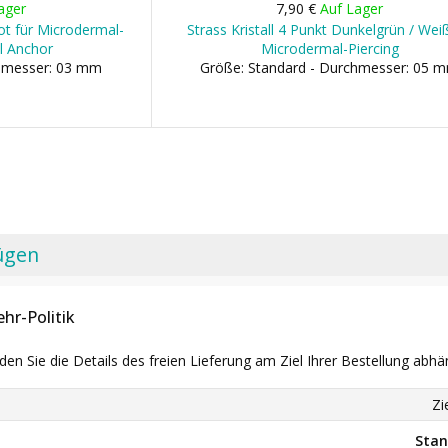
ager
7,90 €
Auf Lager
ot für Microdermal-
Strass Kristall 4 Punkt Dunkelgrün / Weiß
l Anchor
Microdermal-Piercing
chmesser: 03 mm
Größe: Standard - Durchmesser: 05 
ügen
hr-Politik
nden Sie die Details des freien Lieferung am Ziel Ihrer Bestellung abhä
Zi
Stan