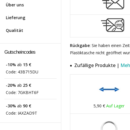
Über uns
Lieferung
Qualität
Rückgabe
: Sie haben einen Ze
Gutscheincodes
Plastiktasche nicht geöffnet wu
-10%
ab
15 €
Zufällige Produkte |
Meh
Code:
43B715DU
-20%
ab
25 €
Code:
7GKBHT6F
-30%
ab
90 €
5,90 €
Auf Lager
Code:
IAXZAD9T