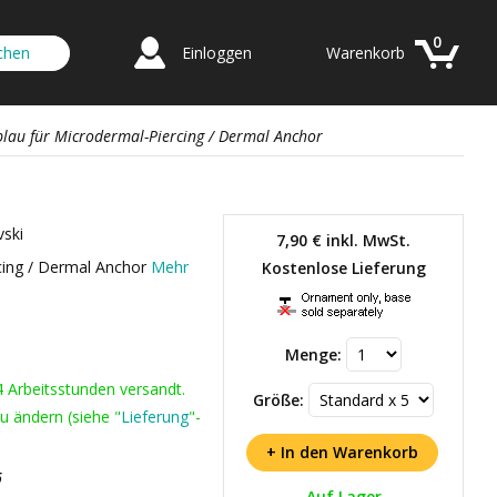
0
Einloggen
Warenkorb
blau für Microdermal-Piercing / Dermal Anchor
ski
7,90 €
inkl. MwSt.
rcing / Dermal Anchor
Mehr
Kostenlose Lieferung
Menge:
4 Arbeitsstunden versandt.
Größe:
u ändern (siehe "
Lieferung
"-
6
Auf Lager