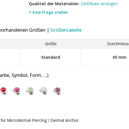
Qualität der Materialien:
Zertifikate anzeigen
+ Eine Frage stellen
r vorhandenen Größen |
Größentabelle
Größe
Durchmess
Standard
05 mm
be, Symbol, Form, ...)
 für Microdermal-Piercing / Dermal Anchor.