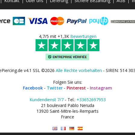
Kontakt
Über uns
Lieferung
Sichere Bezahlung
AGB
I
4,7/5 mit +1,3K
Bewertungen
ePiercing.de v4.1 SSL ©2026
Alle Rechte vorbehalten
- SIREN: 514 30
Folgen Sie uns:
Facebook
-
Twitter
-
Pinterest
-
Instagram
Kundendienst 7/7
- Tel.:
+33652697953
21 boulevard Pablo Neruda
13920 Saint-Mitre-les-Remparts
France