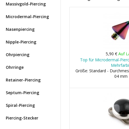
Massivgold-Piercing
Microdermal-Piercing
Nasenpiercing
Nipple-Piercing
5,90 €
Auf L
Ohrpiercing
Top für Microdermal-Pierci
Mehrfarb
Ohrringe
Größe: Standard - Durchme
04 mm
Retainer-Piercing
Septum-Piercing
Spiral-Piercing
Piercing-Stecker