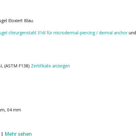
gel Eloxiert Blau.
ugel chirurgenstahl 316l für microdermal-piercing / dermal anchor
un
16L (ASTM F138)
Zertifikate anzeigen
mm, 04 mm
 |
Mehr sehen