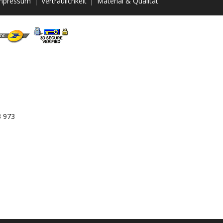
mpressum
Vertraulichkeit
Material & Qualität
3 973