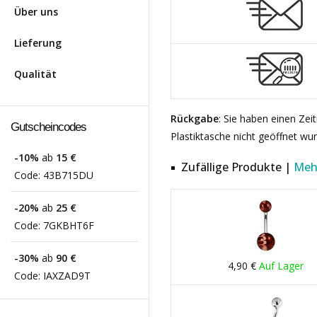
Über uns
Lieferung
Qualität
Rückgabe
: Sie haben einen Ze
Gutscheincodes
Plastiktasche nicht geöffnet wu
-10%
ab
15 €
Zufällige Produkte |
Meh
Code:
43B715DU
-20%
ab
25 €
Code:
7GKBHT6F
-30%
ab
90 €
4,90 €
Auf Lager
Code:
IAXZAD9T