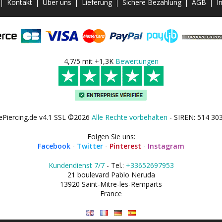
Kontakt
Über uns
Lieferung
Sichere Bezahlung
AGB
I
4,7/5 mit +1,3K
Bewertungen
ePiercing.de v4.1 SSL ©2026
Alle Rechte vorbehalten
- SIREN: 514 30
Folgen Sie uns:
Facebook
-
Twitter
-
Pinterest
-
Instagram
Kundendienst 7/7
- Tel.:
+33652697953
21 boulevard Pablo Neruda
13920 Saint-Mitre-les-Remparts
France