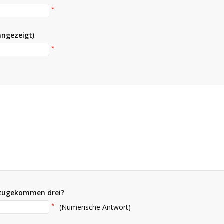
*
angezeigt)
*
nzugekommen drei?
*
(Numerische Antwort)