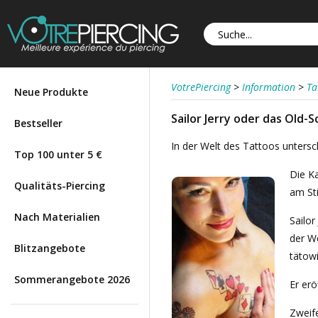
VotrePiercing
>
Information
>
Ta
Neue Produkte
Sailor Jerry oder das Old-
Bestseller
In der Welt des Tattoos untersc
Top 100 unter 5 €
Die Ka
Qualitäts-Piercing
am Sti
Nach Materialien
Sailor
der We
Blitzangebote
tätowi
Sommerangebote 2026
Er erö
Zweife