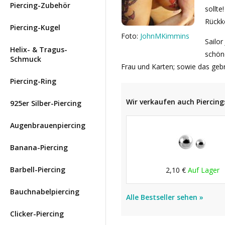
Piercing-Zubehör
sollte
Rückk
Piercing-Kugel
Foto:
JohnMKimmins
Sailor
Helix- & Tragus-
schön
Schmuck
Frau und Karten; sowie das geb
Piercing-Ring
Wir verkaufen auch Piercings
925er Silber-Piercing
Augenbrauenpiercing
Banana-Piercing
Barbell-Piercing
2,10 €
Auf Lager
Bauchnabelpiercing
Alle Bestseller sehen »
Clicker-Piercing