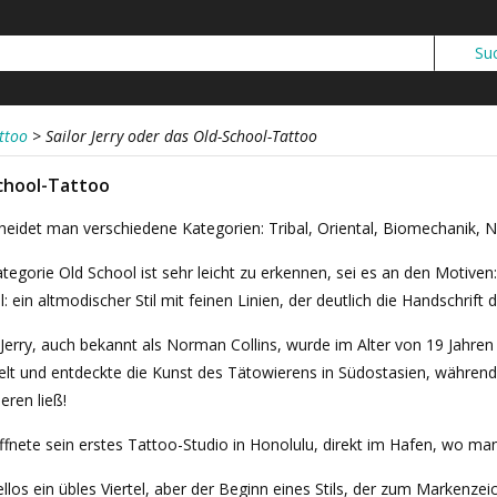
ttoo
>
Sailor Jerry oder das Old-School-Tattoo
School-Tattoo
heidet man verschiedene Kategorien: Tribal, Oriental, Biomechanik, 
tegorie Old School ist sehr leicht zu erkennen, sei es an den Motiven
l: ein altmodischer Stil mit feinen Linien, der deutlich die Handschrift
 Jerry, auch bekannt als Norman Collins, wurde im Alter von 19 Jahre
lt und entdeckte die Kunst des Tätowierens in Südostasien, während e
eren ließ!
ffnete sein erstes Tattoo-Studio in Honolulu, direkt im Hafen, wo man
llos ein übles Viertel, aber der Beginn eines Stils, der zum Markenzei