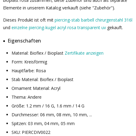
bioplast rosa zusammen, diese Zubehör sind auch als separate
Elemente in unserem Katalog verkauft (siehe "Zubehör").
Dieses Produkt ist oft mit
piercing-stab barbell chirurgenstahl 316l
und
einzelne piercing-kugel acryl rosa transparent uv
gekauft.
Eigenschaften
Material: Bioflex / Bioplast
Zertifikate anzeigen
Form: Kreisförmig
Hauptfarbe: Rosa
Stab Material: Bioflex / Bioplast
Ornament Material: Acryl
Thema: Andere
Größe: 1.2 mm / 16 G, 1.6 mm / 14 G
Durchmesser: 06 mm, 08 mm, 10 mm, ...
Spitzen: 03 mm, 04 mm, 05 mm
SKU: PIERCDIV0022