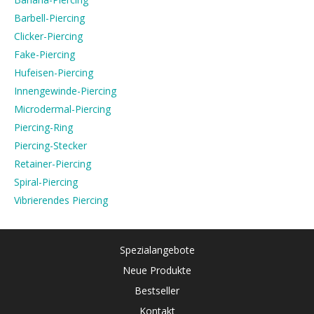
Barbell-Piercing
Clicker-Piercing
Fake-Piercing
Hufeisen-Piercing
Innengewinde-Piercing
Microdermal-Piercing
Piercing-Ring
Piercing-Stecker
Retainer-Piercing
Spiral-Piercing
Vibrierendes Piercing
Spezialangebote
Neue Produkte
Bestseller
Kontakt