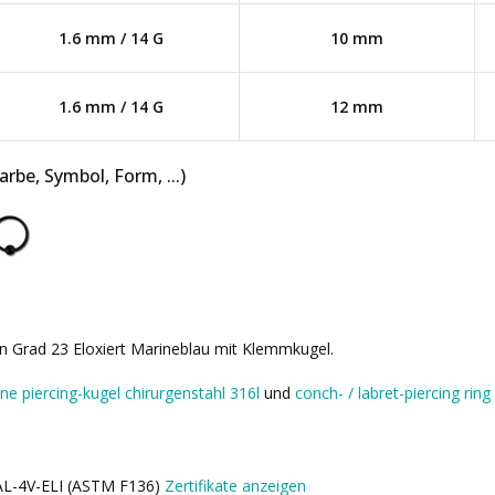
1.6 mm / 14 G
10 mm
1.6 mm / 14 G
12 mm
be, Symbol, Form, ...)
an Grad 23 Eloxiert Marineblau mit Klemmkugel.
lne piercing-kugel chirurgenstahl 316l
und
conch- / labret-piercing ring
6AL-4V-ELI (ASTM F136)
Zertifikate anzeigen