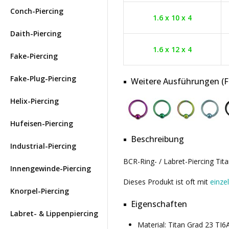
Conch-Piercing
1.6 x 10 x 4
Daith-Piercing
1.6 x 12 x 4
Fake-Piercing
Fake-Plug-Piercing
Weitere Ausführungen (Far
Helix-Piercing
Hufeisen-Piercing
Beschreibung
Industrial-Piercing
BCR-Ring- / Labret-Piercing Tit
Innengewinde-Piercing
Dieses Produkt ist oft mit
einze
Knorpel-Piercing
Eigenschaften
Labret- & Lippenpiercing
Material: Titan Grad 23 TI