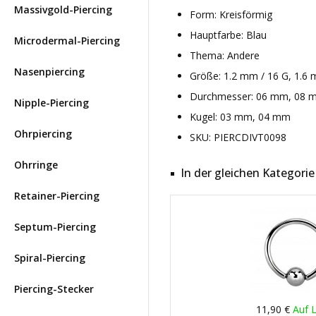
Massivgold-Piercing
Form: Kreisförmig
Hauptfarbe: Blau
Microdermal-Piercing
Thema: Andere
Nasenpiercing
Größe: 1.2 mm / 16 G, 1.6 
Durchmesser: 06 mm, 08 m
Nipple-Piercing
Kugel: 03 mm, 04 mm
Ohrpiercing
SKU: PIERCDIVT0098
Ohrringe
In der gleichen Kategorie
Retainer-Piercing
Septum-Piercing
Spiral-Piercing
Piercing-Stecker
11,90 €
Auf 