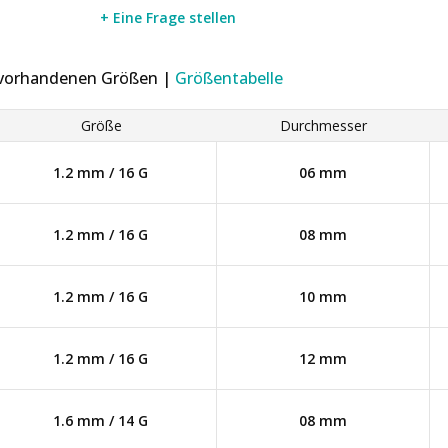
+ Eine Frage stellen
r vorhandenen Größen |
Größentabelle
Größe
Durchmesser
1.2 mm / 16 G
06 mm
1.2 mm / 16 G
08 mm
1.2 mm / 16 G
10 mm
1.2 mm / 16 G
12 mm
1.6 mm / 14 G
08 mm