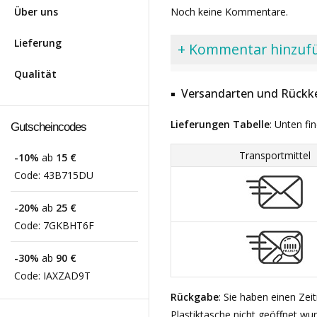
Über uns
Noch keine Kommentare.
Lieferung
+ Kommentar hinzuf
Qualität
Versandarten und Rückke
Lieferungen Tabelle
: Unten fi
Gutscheincodes
Transportmittel
-10%
ab
15 €
Code:
43B715DU
-20%
ab
25 €
Code:
7GKBHT6F
-30%
ab
90 €
Code:
IAXZAD9T
Rückgabe
: Sie haben einen Ze
Plastiktasche nicht geöffnet wu