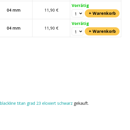
Vorrätig
04 mm
11,90 €
Vorrätig
04 mm
11,90 €
 blackline titan grad 23 eloxiert schwarz
gekauft.