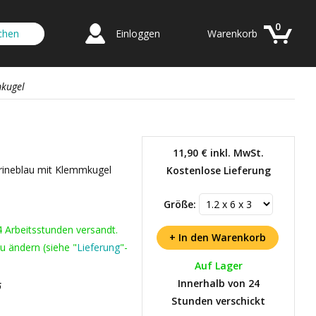
0
Einloggen
Warenkorb
mkugel
11,90 €
inkl. MwSt.
arineblau mit Klemmkugel
Kostenlose Lieferung
Größe:
4 Arbeitsstunden versandt.
u ändern (siehe "
Lieferung
"-
Auf Lager
Innerhalb von 24
6
Stunden verschickt