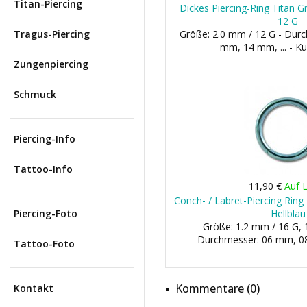
Titan-Piercing
Dickes Piercing-Ring Titan 
12 G
Tragus-Piercing
Größe: 2.0 mm / 12 G - Dur
mm, 14 mm, ... - K
Zungenpiercing
Schmuck
Piercing-Info
Tattoo-Info
11,90 €
Auf 
Conch- / Labret-Piercing Ring 
Piercing-Foto
Hellblau
Größe: 1.2 mm / 16 G, 
Durchmesser: 06 mm, 08
Tattoo-Foto
Kommentare (0)
Kontakt