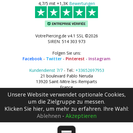
4,7/5 mit +1,3K
Bewertungen
VotrePiercing.de v4.1 SSL ©2026
SIREN: 514 303 973
Folgen Sie uns:
Facebook
-
Twitter
-
Pinterest
-
Instagram
Kundendienst 7/7
- Tel.:
+33652697953
21 boulevard Pablo Neruda
13920 Saint-Mitre-les-Remparts
France
Unsere Website verwendet optionale Cookies,
um die Zielgruppe zu messen.
Klicken Sie hier
, um mehr zu erfahren. Ihre Wahl:
Ablehnen
-
Akzeptieren