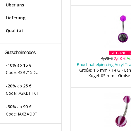
Über uns
Lieferung
Qualität
Gutscheincodes
BLITZANGE
4,70 €
2,68 €
Au
Bauchnabelpiercing Acryl Tra
-10%
ab
15 €
Größe: 1.6 mm / 14 G - Län
Code:
43B715DU
Kugel: 05 mm - Große
-20%
ab
25 €
Code:
7GKBHT6F
-30%
ab
90 €
Code:
IAXZAD9T