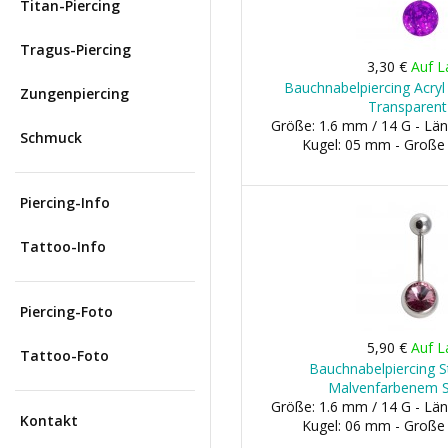
Titan-Piercing
Tragus-Piercing
3,30 €
Auf L
Bauchnabelpiercing Acryl 
Zungenpiercing
Transparent 
Größe: 1.6 mm / 14 G - Län
Schmuck
Kugel: 05 mm - Große
Piercing-Info
Tattoo-Info
Piercing-Foto
5,90 €
Auf L
Tattoo-Foto
Bauchnabelpiercing S
Malvenfarbenem S
Größe: 1.6 mm / 14 G - Län
Kontakt
Kugel: 06 mm - Große