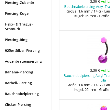
3,30 €
Auf L
Piercing-Zubehör
Bauchnabelpiercing Acryl Tra
Größe: 1.6 mm / 14 G - Län
Piercing-Kugel
Kugel: 05 mm - Große
Helix- & Tragus-
Schmuck
Piercing-Ring
925er Silber-Piercing
Augenbrauenpiercing
3,30 €
Auf L
Banana-Piercing
Bauchnabelpiercing Acryl Tr
Lila
Barbell-Piercing
Größe: 1.6 mm / 14 G - Län
Kugel: 05 mm - Große
Bauchnabelpiercing
Clicker-Piercing