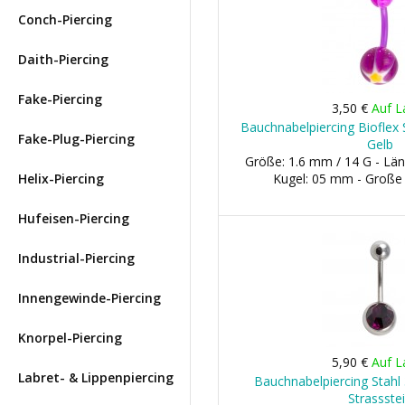
Conch-Piercing
Daith-Piercing
Fake-Piercing
3,50 €
Auf L
Bauchnabelpiercing Bioflex 
Fake-Plug-Piercing
Gelb
Größe: 1.6 mm / 14 G - Län
Helix-Piercing
Kugel: 05 mm - Große
Hufeisen-Piercing
Industrial-Piercing
Innengewinde-Piercing
Knorpel-Piercing
5,90 €
Auf L
Labret- & Lippenpiercing
Bauchnabelpiercing Stahl
Strassste