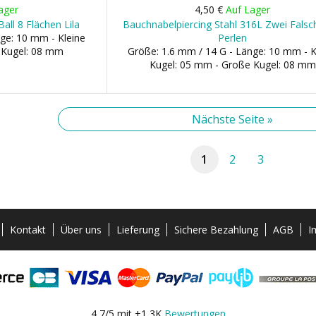
ager
4,50 €
Auf Lager
all 8 Flächen Lila
Bauchnabelpiercing Stahl 316L Zwei Falsch
ge: 10 mm - Kleine
Perlen
 Kugel: 08 mm
Größe: 1.6 mm / 14 G - Länge: 10 mm - K
Kugel: 05 mm - Große Kugel: 08 mm
Nächste Seite »
1
2
3
Kontakt
Über uns
Lieferung
Sichere Bezahlung
AGB
I
4,7/5 mit +1,3K
Bewertungen