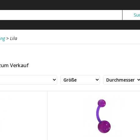
ing
>
Lila
 zum Verkauf