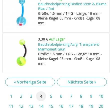
Bauchnabelpiercing Bioflex Stern & Blume
Blau / Rot
Größe: 1.6 mm / 14 G - Länge: 10 mm -
Kleine Kugel: 05 mm - Große Kugel: 08
mm
3,30 €
Auf Lager
Bauchnabelpiercing Acryl Transparent
Marmoriert Grün
Größe: 1.6 mm / 14 G - Länge: 10 mm -
Kleine Kugel: 05 mm - Große Kugel: 08
mm
« Vorherige Seite
Nächste Seite »
1
2
3
4
5
6
7
8
9
10
11
12
13
14
15
16
17
18
19
20