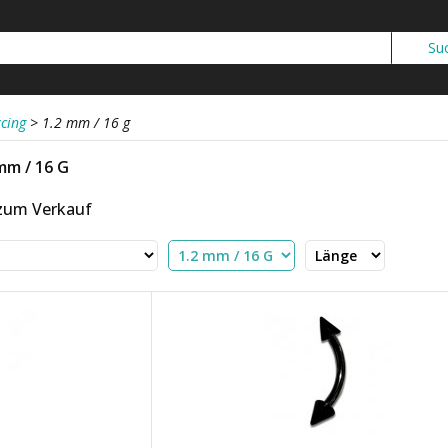
cing
>
1.2 mm / 16 g
mm / 16 G
 zum Verkauf