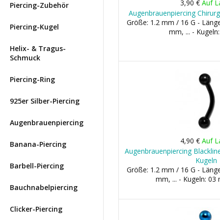
3,90 €
Auf L
Piercing-Zubehör
Augenbrauenpiercing Chirurg
Größe: 1.2 mm / 16 G - Län
Piercing-Kugel
mm, ... - Kugel
Helix- & Tragus-
Schmuck
Piercing-Ring
925er Silber-Piercing
Augenbrauenpiercing
4,90 €
Auf L
Banana-Piercing
Augenbrauenpiercing Blackline
Kugeln
Barbell-Piercing
Größe: 1.2 mm / 16 G - Län
mm, ... - Kugeln: 0
Bauchnabelpiercing
Clicker-Piercing