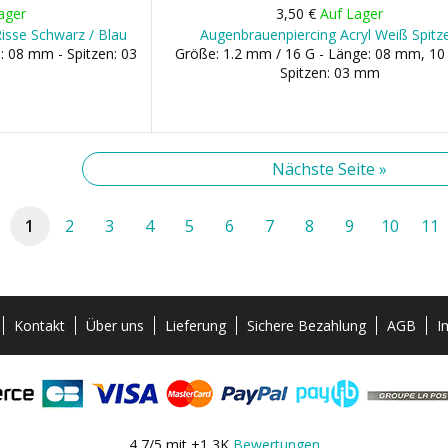
ager
3,50 €
Auf Lager
isse Schwarz / Blau
Augenbrauenpiercing Acryl Weiß Spitz
: 08 mm - Spitzen: 03
Größe: 1.2 mm / 16 G - Länge: 08 mm, 1
Spitzen: 03 mm
Nächste Seite »
1
2
3
4
5
6
7
8
9
10
11
Kontakt
Über uns
Lieferung
Sichere Bezahlung
AGB
I
4,7/5 mit +1,3K
Bewertungen