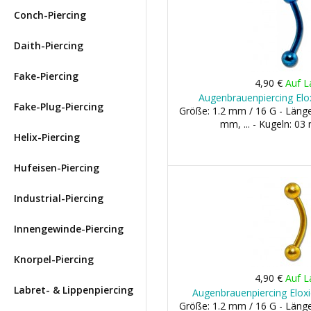
Conch-Piercing
Daith-Piercing
Fake-Piercing
4,90 €
Auf L
Augenbrauenpiercing Elox
Fake-Plug-Piercing
Größe: 1.2 mm / 16 G - Län
mm, ... - Kugeln: 0
Helix-Piercing
Hufeisen-Piercing
Industrial-Piercing
Innengewinde-Piercing
Knorpel-Piercing
4,90 €
Auf L
Labret- & Lippenpiercing
Augenbrauenpiercing Eloxi
Größe: 1.2 mm / 16 G - Län