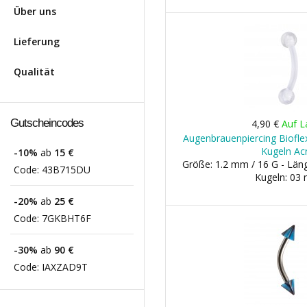
Über uns
Lieferung
Qualität
Gutscheincodes
4,90 €
Auf L
Augenbrauenpiercing Biofl
Kugeln Acr
-10%
ab
15 €
Größe: 1.2 mm / 16 G - Lä
Code:
43B715DU
Kugeln: 03
-20%
ab
25 €
Code:
7GKBHT6F
-30%
ab
90 €
Code:
IAXZAD9T