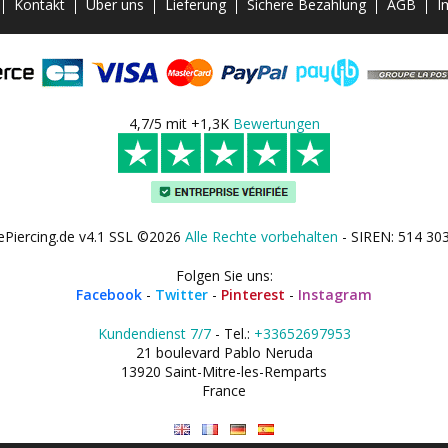
Kontakt
Über uns
Lieferung
Sichere Bezahlung
AGB
I
4,7/5 mit +1,3K
Bewertungen
ePiercing.de v4.1 SSL ©2026
Alle Rechte vorbehalten
- SIREN: 514 30
Folgen Sie uns:
Facebook
-
Twitter
-
Pinterest
-
Instagram
Kundendienst 7/7
- Tel.:
+33652697953
21 boulevard Pablo Neruda
13920 Saint-Mitre-les-Remparts
France