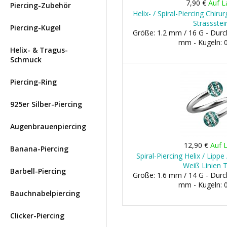
7,90 €
Auf L
Piercing-Zubehör
Helix- / Spiral-Piercing Chir
Strassstei
Piercing-Kugel
Größe: 1.2 mm / 16 G - Dur
mm - Kugeln:
Helix- & Tragus-
Schmuck
Piercing-Ring
925er Silber-Piercing
Augenbrauenpiercing
12,90 €
Auf 
Banana-Piercing
Spiral-Piercing Helix / Lippe 
Weiß Linien T
Barbell-Piercing
Größe: 1.6 mm / 14 G - Dur
mm - Kugeln:
Bauchnabelpiercing
Clicker-Piercing