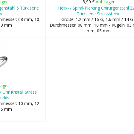
ager
5,90 €
Auf Lager
urgenstahl 5 Türkisene
Helix- / Spiral-Piercing Chirurgenstahl Z
ne
Türkisene Strasssteine
chmesser: 08 mm, 10
Größe: 1.2 mm / 16 G, 1.6 mm / 14 G 
 03 mm
Durchmesser: 08 mm, 10 mm - Kugeln: 03
mm, 05 mm
Lager
/ Ohr Kristall Strass
ürkis
chmesser: 10 mm, 12
 05 mm