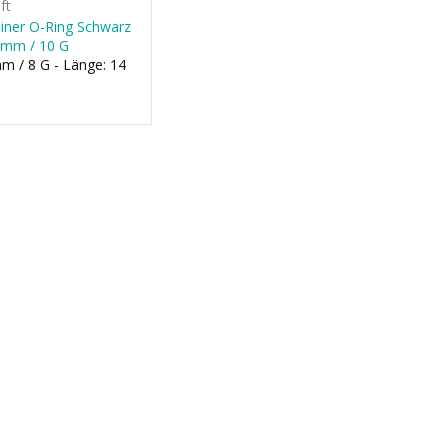
ft
ainer O-Ring Schwarz
5 mm / 10 G
m / 8 G - Länge: 14