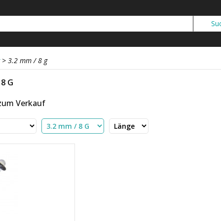
>
3.2 mm / 8 g
 8 G
 zum Verkauf