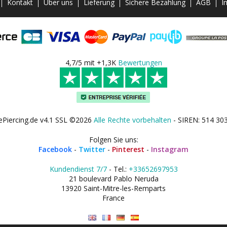
Kontakt
Über uns
Lieferung
Sichere Bezahlung
AGB
I
4,7/5 mit +1,3K
Bewertungen
ePiercing.de v4.1 SSL ©2026
Alle Rechte vorbehalten
- SIREN: 514 30
Folgen Sie uns:
Facebook
-
Twitter
-
Pinterest
-
Instagram
Kundendienst 7/7
- Tel.:
+33652697953
21 boulevard Pablo Neruda
13920 Saint-Mitre-les-Remparts
France