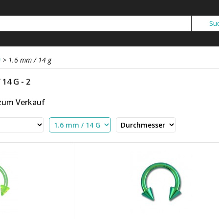
g
>
1.6 mm / 14 g
 14 G - 2
 zum Verkauf