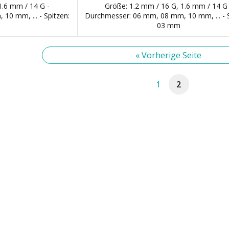
1.6 mm / 14 G -
Größe: 1.2 mm / 16 G, 1.6 mm / 14 G 
0 mm, ... - Spitzen:
Durchmesser: 06 mm, 08 mm, 10 mm, ... - S
03 mm
« Vorherige Seite
1
2