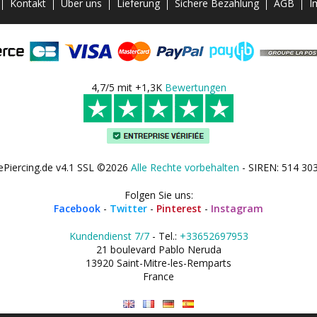
Kontakt
Über uns
Lieferung
Sichere Bezahlung
AGB
I
4,7/5 mit +1,3K
Bewertungen
ePiercing.de v4.1 SSL ©2026
Alle Rechte vorbehalten
- SIREN: 514 30
Folgen Sie uns:
Facebook
-
Twitter
-
Pinterest
-
Instagram
Kundendienst 7/7
- Tel.:
+33652697953
21 boulevard Pablo Neruda
13920 Saint-Mitre-les-Remparts
France