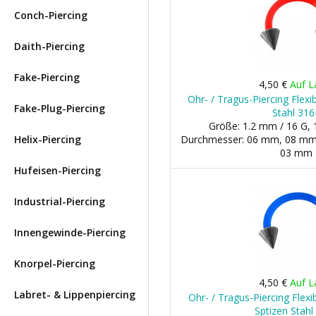
Conch-Piercing
Daith-Piercing
Fake-Piercing
4,50 €
Auf L
Ohr- / Tragus-Piercing Flexi
Fake-Plug-Piercing
Stahl 316
Größe: 1.2 mm / 16 G, 
Helix-Piercing
Durchmesser: 06 mm, 08 mm, 1
03 mm
Hufeisen-Piercing
Industrial-Piercing
Innengewinde-Piercing
Knorpel-Piercing
4,50 €
Auf L
Labret- & Lippenpiercing
Ohr- / Tragus-Piercing Flex
Sptizen Stahl