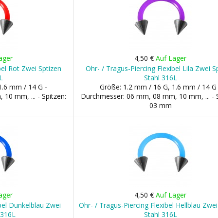
ager
4,50 €
Auf Lager
bel Rot Zwei Sptizen
Ohr- / Tragus-Piercing Flexibel Lila Zwei S
L
Stahl 316L
1.6 mm / 14 G -
Größe: 1.2 mm / 16 G, 1.6 mm / 14 G 
0 mm, ... - Spitzen:
Durchmesser: 06 mm, 08 mm, 10 mm, ... - S
03 mm
ager
4,50 €
Auf Lager
ibel Dunkelblau Zwei
Ohr- / Tragus-Piercing Flexibel Hellblau Zwei
 316L
Stahl 316L