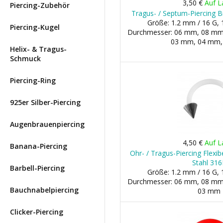
3,50 €
Auf L
Piercing-Zubehör
Tragus- / Septum-Piercing B
Größe: 1.2 mm / 16 G, 
Piercing-Kugel
Durchmesser: 06 mm, 08 mm, 1
03 mm, 04 mm
Helix- & Tragus-
Schmuck
Piercing-Ring
925er Silber-Piercing
Augenbrauenpiercing
4,50 €
Auf L
Banana-Piercing
Ohr- / Tragus-Piercing Flexi
Stahl 316
Barbell-Piercing
Größe: 1.2 mm / 16 G, 
Durchmesser: 06 mm, 08 mm, 1
Bauchnabelpiercing
03 mm
Clicker-Piercing