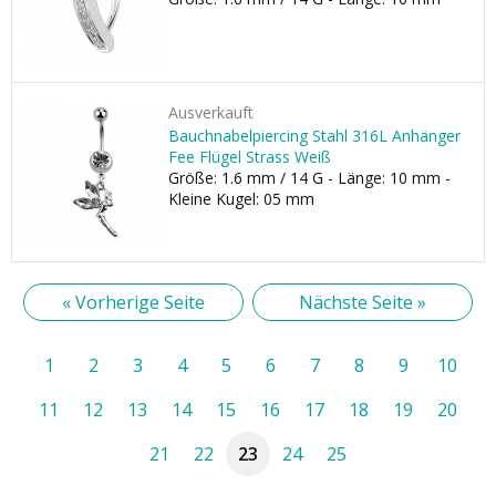
Ausverkauft
Bauchnabelpiercing Stahl 316L Anhänger
Fee Flügel Strass Weiß
Größe: 1.6 mm / 14 G - Länge: 10 mm -
Kleine Kugel: 05 mm
« Vorherige Seite
Nächste Seite »
1
2
3
4
5
6
7
8
9
10
11
12
13
14
15
16
17
18
19
20
21
22
23
24
25