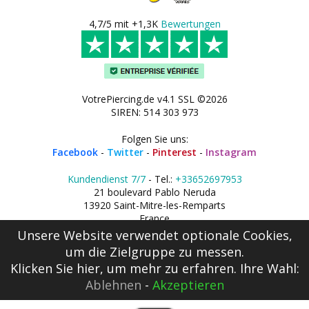
4,7/5 mit +1,3K
Bewertungen
VotrePiercing.de v4.1 SSL ©2026
SIREN: 514 303 973
Folgen Sie uns:
Facebook
-
Twitter
-
Pinterest
-
Instagram
Kundendienst 7/7
- Tel.:
+33652697953
21 boulevard Pablo Neruda
13920 Saint-Mitre-les-Remparts
France
Unsere Website verwendet optionale Cookies,
um die Zielgruppe zu messen.
Klicken Sie hier
, um mehr zu erfahren. Ihre Wahl:
Ablehnen
-
Akzeptieren