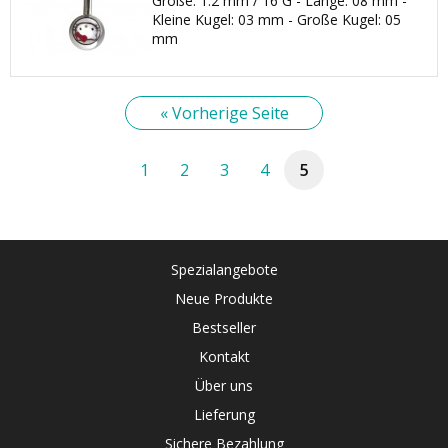
Größe: 1.2 mm / 16 G - Länge: 08 mm -
Kleine Kugel: 03 mm - Große Kugel: 05
mm
« Vorherige Seite
1
2
3
4
5
Spezialangebote
Neue Produkte
Bestseller
Kontakt
Über uns
Lieferung
Sichere Bezahlung