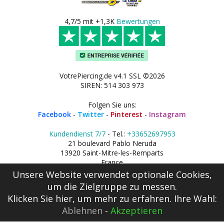
4,7/5 mit +1,3K
Bewertungen
VotrePiercing.de v4.1 SSL ©2026
SIREN: 514 303 973
Folgen Sie uns:
Facebook
-
Twitter
-
Pinterest
-
Instagram
Kundendienst 7/7
- Tel.:
+33652697953
21 boulevard Pablo Neruda
13920 Saint-Mitre-les-Remparts
France
Unsere Website verwendet optionale Cookies,
um die Zielgruppe zu messen.
Klicken Sie hier
, um mehr zu erfahren. Ihre Wahl:
Ablehnen
-
Akzeptieren