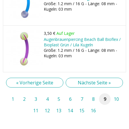
Größe: 1.2 mm / 16 G - Länge: 08 mm -
Kugeln: 03 mm
3,50 €
Auf Lager
Augenbrauenpiercing Beach Ball Bioflex /
Bioplast Grün / Lila Kugeln
Größe: 1.2 mm / 16 G - Länge: 08 mm -
Kugeln: 03 mm
« Vorherige Seite
Nächste Seite »
1
2
3
4
5
6
7
8
9
10
11
12
13
14
15
16