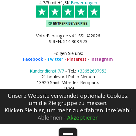
4,7/5 mit +1,3K
Bewertungen
VotrePiercing.de v4.1 SSL ©2026
SIREN: 514 303 973
Folgen Sie uns:
Facebook
-
Twitter
-
Pinterest
-
Instagram
Kundendienst 7/7
- Tel.:
+33652697953
21 boulevard Pablo Neruda
13920 Saint-Mitre-les-Remparts
France
Unsere Website verwendet optionale Cookies,
um die Zielgruppe zu messen.
Klicken Sie hier
, um mehr zu erfahren. Ihre Wahl:
Ablehnen
-
Akzeptieren