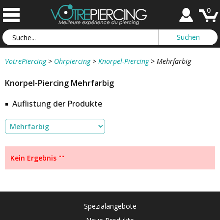
0
VotrePiercing
>
Ohrpiercing
>
Knorpel-Piercing
>
Mehrfarbig
Knorpel-Piercing Mehrfarbig
Auflistung der Produkte
Kein Ergebnis ""
Spezialangebote